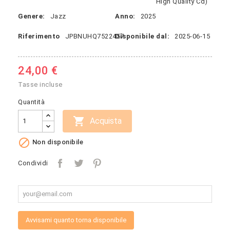
High Quality Cd)
Genere:
Jazz
Anno:
2025
Riferimento
JPBNUHQ7522457
Disponibile dal:
2025-06-15
24,00 €
Tasse incluse
Quantità

Acquista

Non disponibile
Condividi
Avvisami quanto torna disponibile