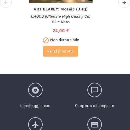
ART BLAKEY: Mosaic (UHQ)
UHQCD (Ultimate High Quality Cd)
Blue Note
Prezzo
24,00 €

Non disponibile
Vai al prodotto
album
chat_bubble_outline
Imballaggi sicuri
Supporto all'acquisto
flight
credit_card