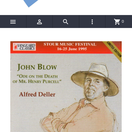




shopping_cart
0