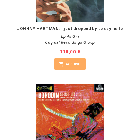
JOHNNY HARTMAN: I just dropped by to say hello
Lp 45 Giri
Original Recordings Group
Prezzo
110,00 €

Acquista