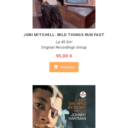
JONI MITCHELL: WILD THINGS RUN FAST
Lp 45 Giri
Original Recordings Group
Prezzo
95,00 €

Acquista