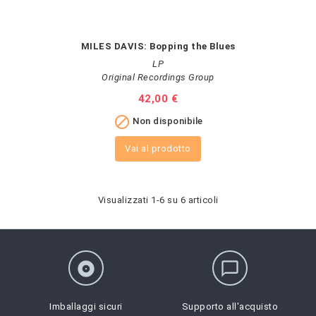
MILES DAVIS: Bopping the Blues
LP
Original Recordings Group
Prezzo
42,00 €

Non disponibile
Vai al prodotto
Visualizzati 1-6 su 6 articoli
album
chat_bubble_outline
Imballaggi sicuri
Supporto all'acquisto