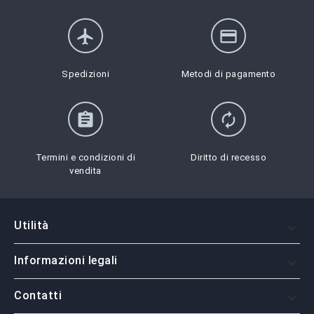
flight
credit_card
Spedizioni
Metodi di pagamento
assignment
autorenew
Termini e condizioni di
Diritto di recesso
vendita
Utilità

Informazioni legali

Contatti
