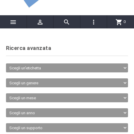




shopping_cart
0
Ricerca avanzata