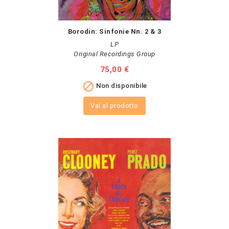
Borodin: Sinfonie Nn. 2 & 3
LP
Original Recordings Group
Prezzo
75,00 €

Non disponibile
Vai al prodotto