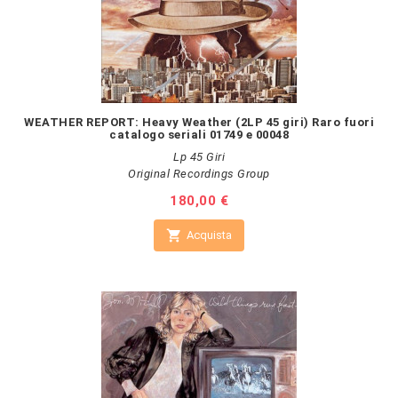
WEATHER REPORT: Heavy Weather (2LP 45 giri) Raro fuori
catalogo seriali 01749 e 00048
Lp 45 Giri
Original Recordings Group
Prezzo
180,00 €

Acquista