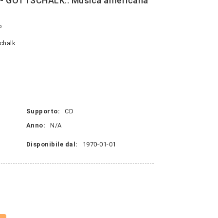
- GOTTSCHALK.: Musica americana
o
chalk.
Supporto:
CD
Anno:
N/A
Disponibile dal:
1970-01-01