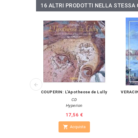
16 ALTRI PRODOTTI NELLA STESSA
COUPERIN: L'Apotheose de Lully
VERACIN
CD
Hyperion
Prezzo
17,56 €

Acquista