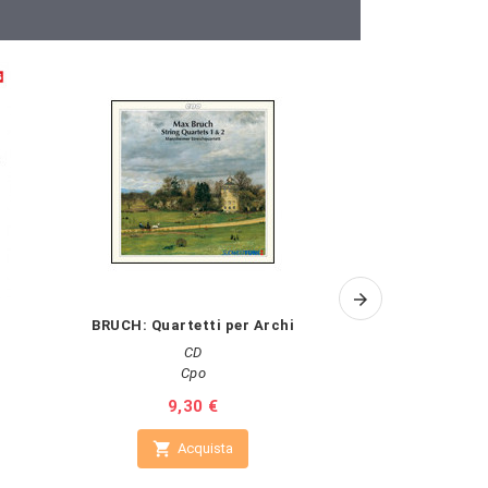
BRUCH: Quartetti per Archi
POULENC: Melo
bar
CD
Cpo
A
Prezzo
9,30 €
Pr
17

Acquista

A