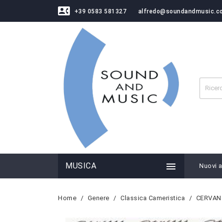
contact_phone
+39 0583 581327
alfredo@soundandmusic.c

MUSICA
Nuovi ar
Home
Genere
Classica Cameristica
CERVANT