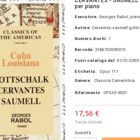
CERVANTES - SAUMELL 
per piano
Esecutore:
Georges Rabol, pian
Autore:
Cervantes-saumell-gotts
Numero dischi:
1
Barcode:
3386703090010
Fuori catalogo dal:
01/01/2003
Etichetta:
Opus 111
Genere:
Classica Cameristica
Riferimento
OPS30-9001
17,56 €
Tasse incluse
Quantità