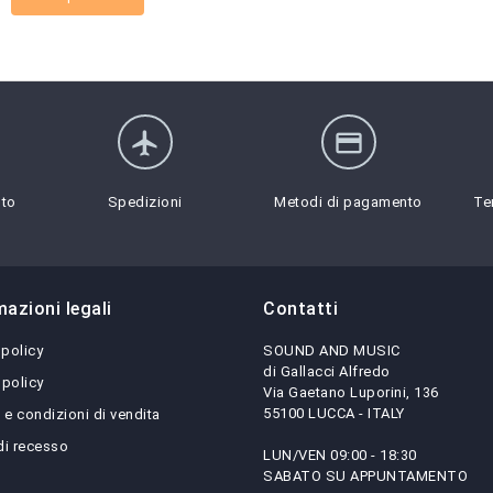
flight
credit_card
sto
Spedizioni
Metodi di pagamento
Te
mazioni legali
Contatti
 policy
SOUND AND MUSIC
di Gallacci Alfredo
 policy
Via Gaetano Luporini, 136
55100 LUCCA - ITALY
 e condizioni di vendita
 di recesso
LUN/VEN 09:00 - 18:30
SABATO SU APPUNTAMENTO