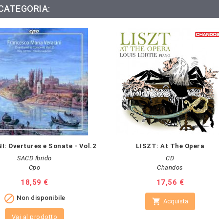
 CATEGORIA:
I: Overtures e Sonate - Vol.2
LISZT: At The Opera
SACD Ibrido
CD
Cpo
Chandos
Prezzo
18,59 €
Prezzo
17,56 €

Non disponibile

Acquista
Vai al prodotto