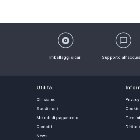
album
chat_bubble_outline
Imballaggi sicuri
Supporto all'acqui
Utilità
Infor
Chi siamo
Privacy
Spedizioni
Cookie
Metodi di pagamento
Termini
Contatti
Diritto
News