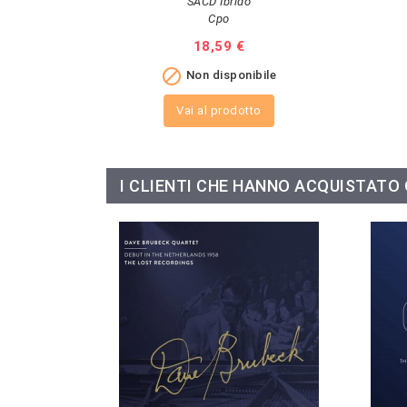
SACD Ibrido
Cpo
Prezzo
18,59 €

Non disponibile
Vai al prodotto
I CLIENTI CHE HANNO ACQUISTAT