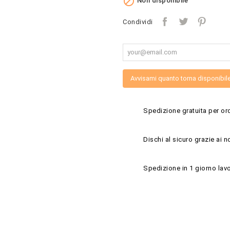

Non disponibile
Condividi
Avvisami quanto torna disponibil
Spedizione gratuita per ord
Dischi al sicuro grazie ai n
Spedizione in 1 giorno lavo