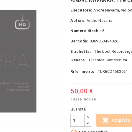
ANDRE NAVARRA: The Ce
Esecutore:
Andrè Navarra, violon
Autore:
Andre Navarra
Numero dischi:
6
Barcode:
0889853494026
Etichetta:
The Lost Recording
Genere:
Classica Cameristica
Riferimento
TLRECD1603021
50,00 €
Tasse incluse
Quantità

Acquista