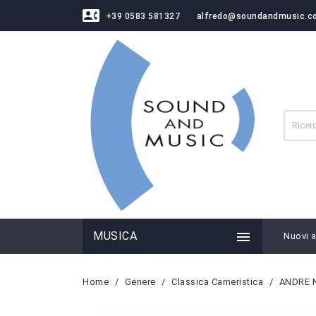
contact_phone
+39 0583 581327
alfredo@soundandmusic.c

MUSICA
Nuovi ar
Home
Genere
Classica Cameristica
ANDRE N