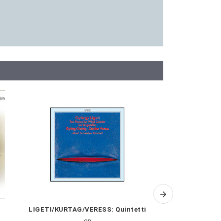
LIGETI/KURTAG/VERESS: Quintetti
SHOSTAKOVICH: Q
V