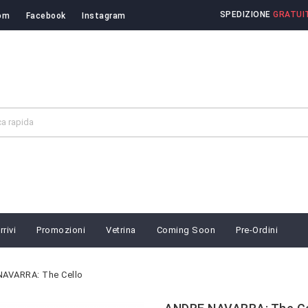
SPEDIZIONE
GRATUIT
om
Facebook
Instagram
rivi
Promozioni
Vetrina
Coming Soon
Pre-Ordini
AVARRA: The Cello