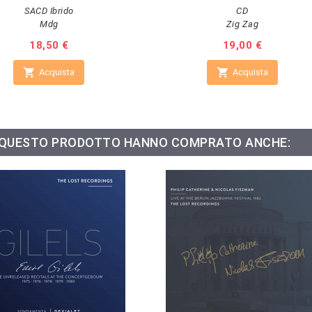
SACD Ibrido
CD
Mdg
Zig Zag
Prezzo
18,50 €
Prezzo
19,00 €


Acquista
Acquista
O QUESTO PRODOTTO HANNO COMPRATO ANCHE: