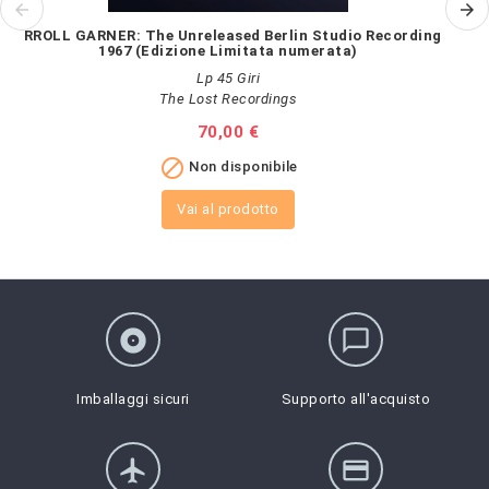
ERROLL GARNER: The Unreleased Berlin Studio Recording
D
1967 (Edizione Limitata numerata)
Lp 45 Giri
The Lost Recordings
Prezzo
70,00 €

Non disponibile
Vai al prodotto
album
chat_bubble_outline
Imballaggi sicuri
Supporto all'acquisto
flight
credit_card