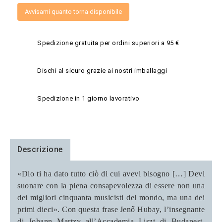
Avvisami quanto torna disponibile
Spedizione gratuita per ordini superiori a 95 €
Dischi al sicuro grazie ai nostri imballaggi
Spedizione in 1 giorno lavorativo
Descrizione
«Dio ti ha dato tutto ciò di cui avevi bisogno […] Devi
suonare con la piena consapevolezza di essere non una
dei migliori cinquanta musicisti del mondo, ma una dei
primi dieci». Con questa frase
Jenő Hubay, l’insegnante
di Johann Martzy all’Accademia Liszt di Budapest,