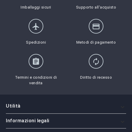
Imballaggi sicuri
Supporto all'acquisto
flight
credit_card
Spedizioni
Metodi di pagamento
assignment
autorenew
Termini e condizioni di
Diritto di recesso
vendita
Utilità

Informazioni legali
