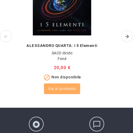
ALESSANDRO QUARTA: I 5 Elementi
SACD Ibrido
Foné
Prezzo
20,00 €

Non disponibile
Vai al prodotto
album
chat_bubble_outline