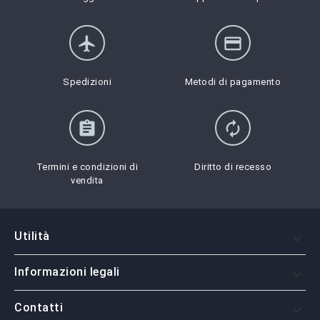
flight
credit_card
Spedizioni
Metodi di pagamento
assignment
autorenew
Termini e condizioni di
Diritto di recesso
vendita
Utilità

Informazioni legali

Contatti
