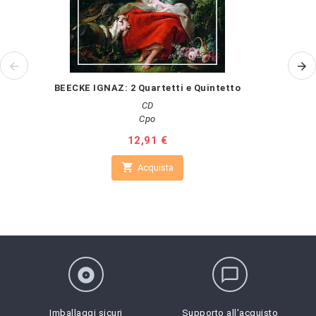
BEECKE IGNAZ: 2 Quartetti e Quintetto
CD
Cpo
Prezzo
12,91 €

Acquista
album
chat_bubble_outline
Imballaggi sicuri
Supporto all'acquisto