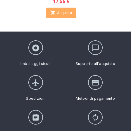
Prezzo
17,56 €

Acquista
album
chat_bubble_outline
Imballaggi sicuri
Supporto all'acquisto
flight
credit_card
Spedizioni
Metodi di pagamento
assignment
autorenew