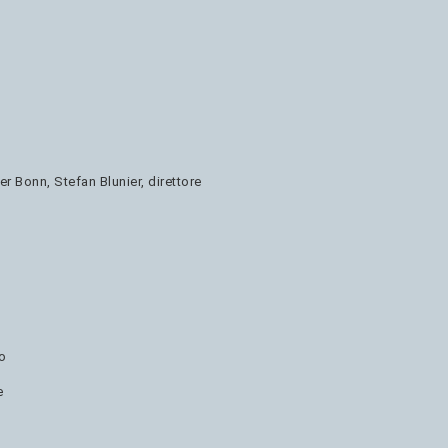
r Bonn, Stefan Blunier, direttore
o
e