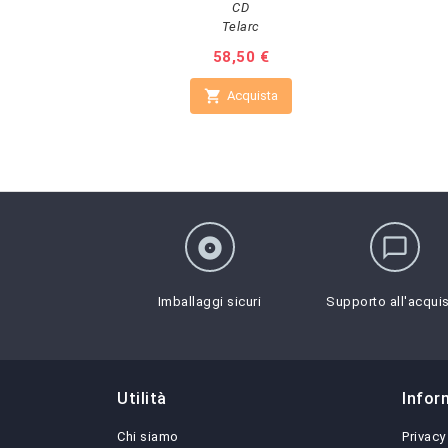
CD
Telarc
Prezzo
58,50 €

Acquista
album
chat_bubble_outline
Imballaggi sicuri
Supporto all'acqui
Utilità
Infor
Chi siamo
Privacy