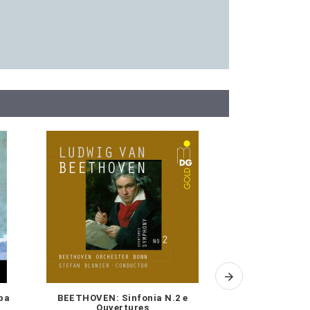
aba
BEETHOVEN: Sinfonia N.2 e
Berlioz: Grand
Ouvertures