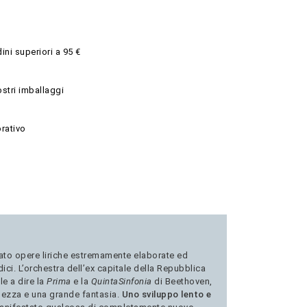
ini superiori a 95 €
ostri imballaggi
rativo
rato opere liriche estremamente elaborate ed
ici. L’orchestra dell’ex capitale della Repubblica
le a dire la
Prima
e la
Quinta
Sinfonia
di Beethoven,
chezza e una grande fantasia.
Uno sviluppo lento e