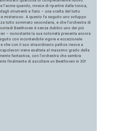
manifestato qualcosa di completamente nuovo.
l’acme quando, invece di ripartire dalla tonica,
agli strumenti a fiato – una scelta del tutto
te misterioso. A questo fa seguito uno sviluppo
nza tutto sommato secondaria, e che l’orchestra di
uinta
di Beethoven è senza dubbio uno dei più
ier – nonostante la sua notorietà presenta ancora
eseguito con incontenibile vigore e eccezionale
e che con il suo straordinario pathos riesce a
 capolavori viene esaltata al massimo grado dalla
mente fantastica, con l’orchestra che sembra
sente finalmente di ascoltare un Beethoven in 3D!