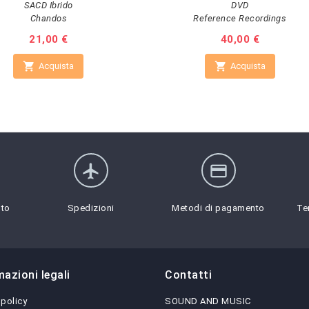
SACD Ibrido
DVD
Chandos
Reference Recordings
Prezzo
21,00 €
Prezzo
40,00 €


Acquista
Acquista
flight
credit_card
sto
Spedizioni
Metodi di pagamento
Te
mazioni legali
Contatti
 policy
SOUND AND MUSIC