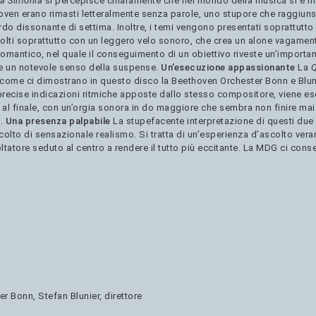
a Sinfonia
si percepisce chiaramente che nel mondo della musica si è 
en erano rimasti letteralmente senza parole, uno stupore che raggiunse 
do dissonante di settima. Inoltre, i temi vengono presentati soprattutto d
solti soprattutto con un leggero velo sonoro, che crea un alone vagamen
 romantico, nel quale il conseguimento di un obiettivo riveste un’importa
 e un notevole senso della suspense.
Un’esecuzione appassionante
La
Q
 come ci dimostrano in questo disco la Beethoven Orchester Bonn e Blun
 le precise indicazioni ritmiche apposte dallo stesso compositore, viene 
al finale, con un’orgia sonora in do maggiore che sembra non finire mai 
i.
Una presenza palpabile
La stupefacente interpretazione di questi due
lto di sensazionale realismo. Si tratta di un’esperienza d’ascolto vera
oltatore seduto al centro a rendere il tutto più eccitante. La MDG ci con
r Bonn, Stefan Blunier, direttore