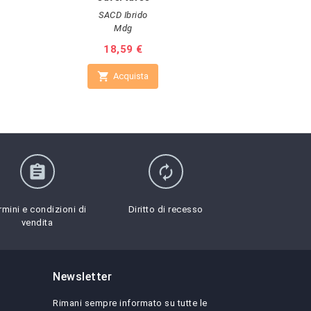
SACD
SACD Ibrido
Ls
Mdg
Pr
25
Prezzo
18,59 €

A

Acquista
assignment
autorenew
rmini e condizioni di
Diritto di recesso
vendita
Newsletter
Rimani sempre informato su tutte le