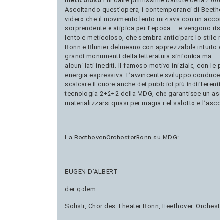
meticoloso
Fin dalle primissime battute della
Prim
Ascoltando quest’opera, i contemporanei di Beethov
videro che il movimento lento iniziava con un accor
sorprendente e atipica per l’epoca – e vengono ri
lento e meticoloso, che sembra anticipare lo stile
Bonn e Blunier delineano con apprezzabile intuito
grandi monumenti della letteratura sinfonica ma –
alcuni lati inediti. Il famoso motivo iniziale, con
energia espressiva. L’avvincente sviluppo conduce 
scalcare il cuore anche dei pubblici più indifferent
tecnologia 2+2+2 della MDG, che garantisce un asco
materializzarsi quasi per magia nel salotto e l’asc
La BeethovenOrchesterBonn su MDG:
EUGEN D’ALBERT
der golem
Solisti, Chor des Theater Bonn, Beethoven Orcheste