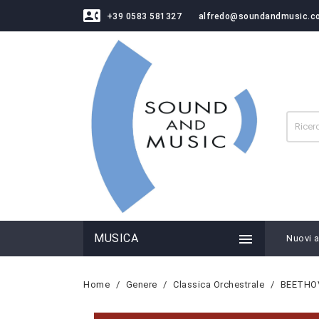
contact_phone
+39 0583 581327
alfredo@soundandmusic.c

MUSICA
Nuovi ar
Home
Genere
Classica Orchestrale
BEETHOV