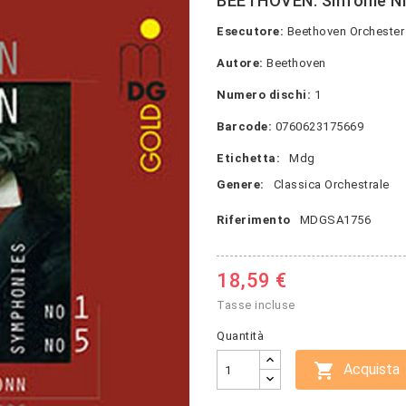
BEETHOVEN: Sinfonie NN
Esecutore:
Beethoven Orchester 
Autore:
Beethoven
Numero dischi:
1
Barcode:
0760623175669
Etichetta:
Mdg
Genere:
Classica Orchestrale
Riferimento
MDGSA1756
18,59 €
Tasse incluse
Quantità

Acquista