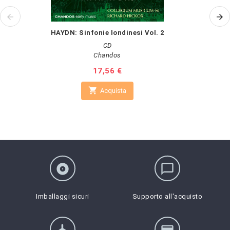
HAYDN: Sinfonie londinesi Vol. 2
CD
Chandos
Prezzo
17,56 €

Acquista
album
chat_bubble_outline
Imballaggi sicuri
Supporto all'acquisto
flight
credit_card