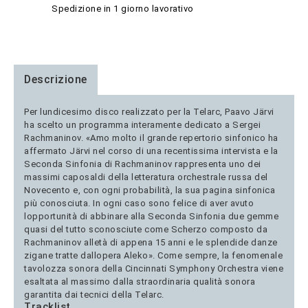
Spedizione in 1 giorno lavorativo
Descrizione
Per lundicesimo disco realizzato per la Telarc, Paavo Järvi
ha scelto un programma interamente dedicato a Sergei
Rachmaninov. «Amo molto il grande repertorio sinfonico ha
affermato Järvi nel corso di una recentissima intervista e la
Seconda Sinfonia di Rachmaninov rappresenta uno dei
massimi caposaldi della letteratura orchestrale russa del
Novecento e, con ogni probabilità, la sua pagina sinfonica
più conosciuta. In ogni caso sono felice di aver avuto
lopportunità di abbinare alla Seconda Sinfonia due gemme
quasi del tutto sconosciute come Scherzo composto da
Rachmaninov alletà di appena 15 anni e le splendide danze
zigane tratte dallopera Aleko». Come sempre, la fenomenale
tavolozza sonora della Cincinnati Symphony Orchestra viene
esaltata al massimo dalla straordinaria qualità sonora
garantita dai tecnici della Telarc.
Tracklist