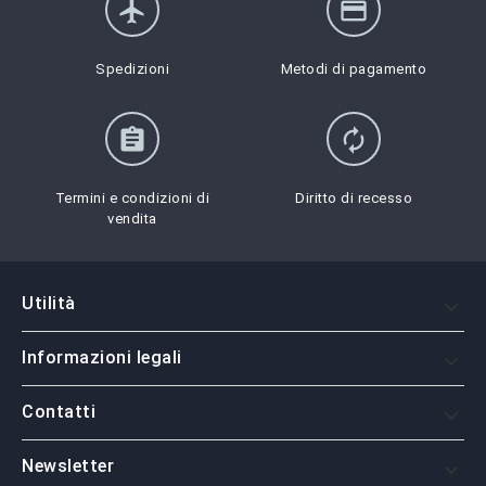
flight
credit_card
Spedizioni
Metodi di pagamento
assignment
autorenew
Termini e condizioni di
Diritto di recesso
vendita
Utilità

Informazioni legali

Contatti

Newsletter
