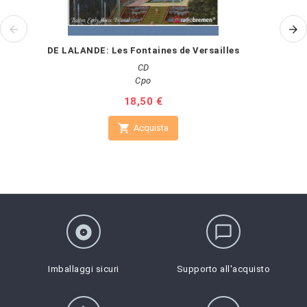
DE LALANDE: Les Fontaines de Versailles
CD
Cpo
Prezzo
18,50 €

Acquista
album
chat_bubble_outline
Imballaggi sicuri
Supporto all'acquisto