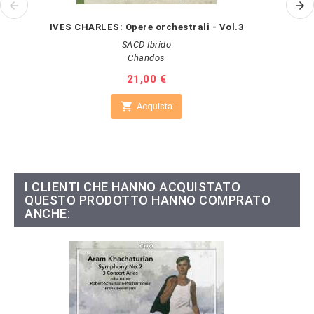
IVES CHARLES: Opere orchestrali - Vol.3
SACD Ibrido
Chandos
Prezzo
21,00 €

Acquista
I CLIENTI CHE HANNO ACQUISTATO
QUESTO PRODOTTO HANNO COMPRATO
ANCHE: