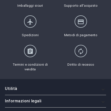
Imballaggi sicuri
Supporto all'acquisto
flight
credit_card
Spedizioni
Metodi di pagamento
assignment
autorenew
Termini e condizioni di
Diritto di recesso
vendita
Utilità

Informazioni legali
