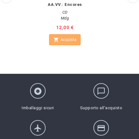
AA.VV.: Encores
CD
Mdg
Prezzo
12,00 €

Acquista
album
chat_bubble_outline
Imballaggi sicuri
Supporto all'acquisto
flight
credit_card