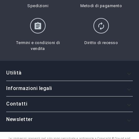
Spedizioni
Metodi di pagamento
assignment
autorenew
Termini e condizioni di
Diritto di recesso
vendita
Utilità

Informazioni legali

Contatti

Newsletter

Le immagini presenti nel sito sono registrate e sottoposte a Copyright © Sound and