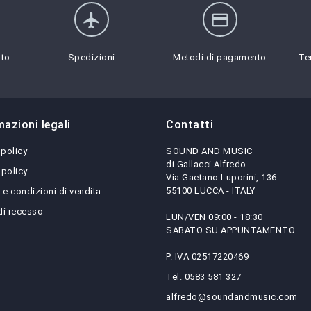
flight
credit_card
sto
Spedizioni
Metodi di pagamento
Te
mazioni legali
Contatti
 policy
SOUND AND MUSIC
di Gallacci Alfredo
 policy
Via Gaetano Luporini, 136
55100 LUCCA - ITALY
 e condizioni di vendita
 di recesso
LUN/VEN 09:00 - 18:30
SABATO SU APPUNTAMENTO
P. IVA 02517220469
Tel. 0583 581 327
alfredo@soundandmusic.com