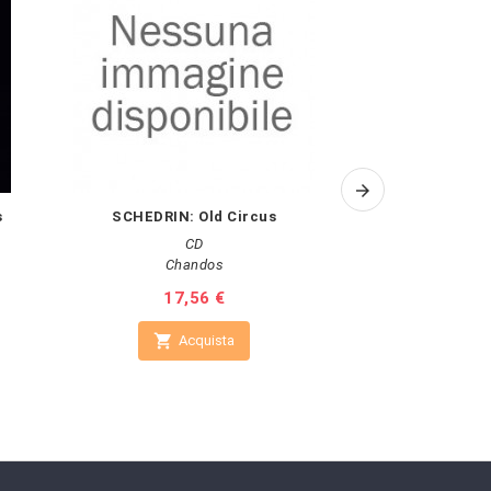
s
SCHEDRIN: Old Circus
STEPHAN - ZEML
orc
CD
Chandos
Vanguar
Prezzo
17,56 €
Pr
17

Acquista

A