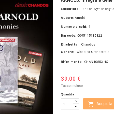
ARNOLD: Integrale delle
Esecutore:
London Symphony Orc
Autore:
Arnold
Numero dischi:
4
Barcode:
0095115185322
Etichetta:
Chandos
Genere:
Classica Orchestrale
Riferimento
CHAN10853-4X
39,00 €
Tasse incluse
Quantità

Acquista