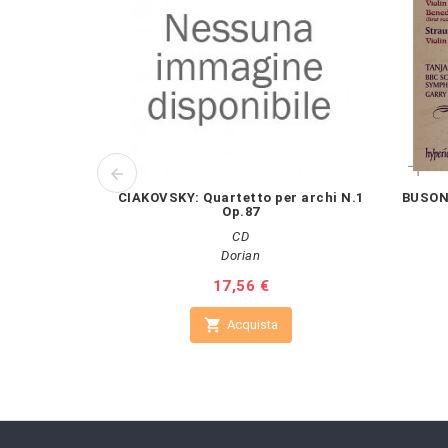
CIAKOVSKY: Quartetto per archi N.1
BUSONI
Op.87
CD
Dorian
Prezzo
17,56 €

Acquista