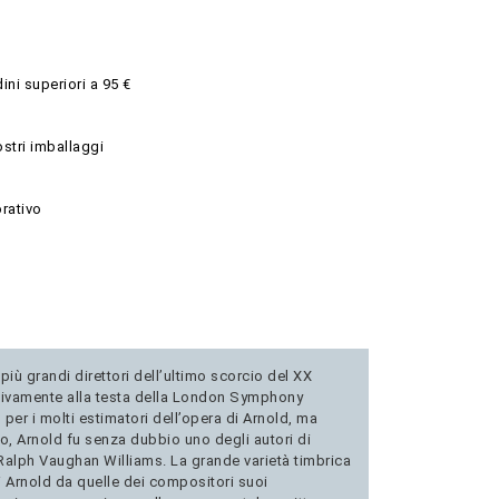
ini superiori a 95 €
ostri imballaggi
rativo
iù grandi direttori dell’ultimo scorcio del XX
ettivamente alla testa della London Symphony
per i molti estimatori dell’opera di Arnold, ma
o, Arnold fu senza dubbio uno degli autori di
 Ralph Vaughan Williams. La grande varietà timbrica
di Arnold da quelle dei compositori suoi