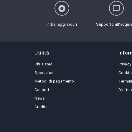
album
chat_bubble_outline
Imballaggi sicuri
Supporto all'acqui
Utilità
Infor
Chi siamo
Privacy
Spedizioni
Cookie
Metodi di pagamento
Termini
Contatti
Diritto
News
Credits