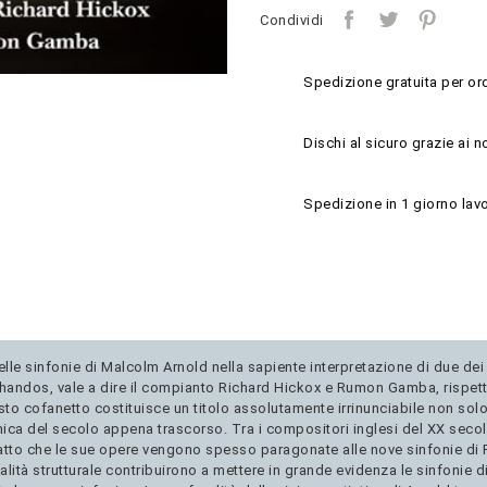
Condividi
Spedizione gratuita per ord
Dischi al sicuro grazie ai n
Spedizione in 1 giorno lavo
le sinfonie di Malcolm Arnold nella sapiente interpretazione di due dei p
a Chandos, vale a dire il compianto Richard Hickox e Rumon Gamba, risp
o cofanetto costituisce un titolo assolutamente irrinunciabile non solo 
ica del secolo appena trascorso. Tra i compositori inglesi del XX secol
il fatto che le sue opere vengono spesso paragonate alle nove sinfonie di
nalità strutturale contribuirono a mettere in grande evidenza le sinfonie 