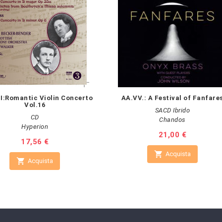
:Romantic Violin Concerto
AA.VV.: A Festival of Fanfare
Vol.16
SACD Ibrido
CD
Chandos
Hyperion
Prezzo
21,00 €
Prezzo
17,56 €

Acquista

Acquista