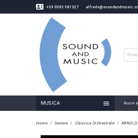
contact_phone
+39 0583 581327
alfredo@soundandmusic.c

MUSICA
Nuovi ar
Home
Genere
Classica Orchestrale
ARNOLD: 