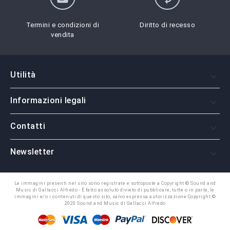
Termini e condizioni di
Diritto di recesso
vendita
Utilità

Informazioni legali

Contatti

Newsletter

Le immagini presenti nel sito sono registrate e sottoposte a Copyright © Sound and
Music di Gallacci Alfredo - È fatto assoluto divieto di pubblicare, tutte o in parte, le
immagini e/o i contenuti di questo sito, salvo espressa autorizzazione Copyright ©
2020 Sound and Music di Gallacci Alfredo