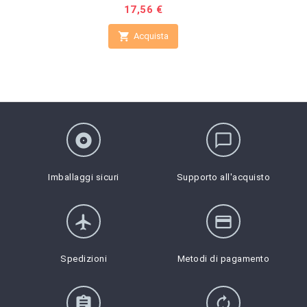
Prezzo
17,56 €

Acquista
album
chat_bubble_outline
Imballaggi sicuri
Supporto all'acquisto
flight
credit_card
Spedizioni
Metodi di pagamento
assignment
autorenew