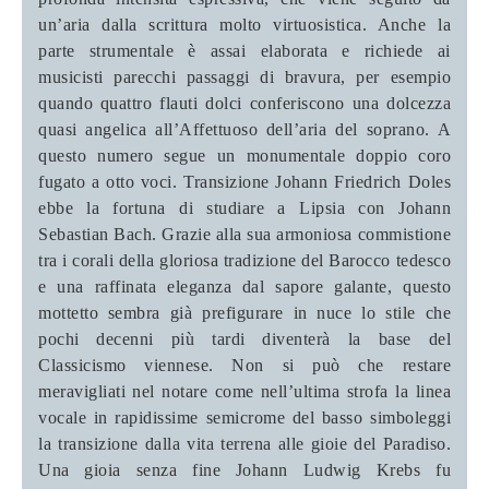
un’aria dalla scrittura molto virtuosistica. Anche la
parte strumentale è assai elaborata e richiede ai
musicisti parecchi passaggi di bravura, per esempio
quando quattro flauti dolci conferiscono una dolcezza
quasi angelica all’Affettuoso dell’aria del soprano. A
questo numero segue un monumentale doppio coro
fugato a otto voci.
Transizione
Johann Friedrich Doles
ebbe la fortuna di studiare a Lipsia con Johann
Sebastian Bach. Grazie alla sua armoniosa commistione
tra i corali della gloriosa tradizione del Barocco tedesco
e una raffinata eleganza dal sapore galante, questo
mottetto sembra già prefigurare in nuce lo stile che
pochi decenni più tardi diventerà la base del
Classicismo viennese. Non si può che restare
meravigliati nel notare come nell’ultima strofa la linea
vocale in rapidissime semicrome del basso simboleggi
la transizione dalla vita terrena alle gioie del Paradiso.
Una gioia senza fine
Johann Ludwig Krebs fu