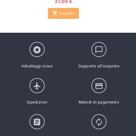
Prezzo
27,00 €

Acquista
album
chat_bubble_outline
Imballaggi sicuri
Supporto all'acquisto
flight
credit_card
Spedizioni
Metodi di pagamento
assignment
autorenew