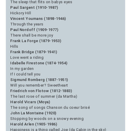
The sleep that flits on babys eyes
Paul Sargent (1910-1987)
Hickory Hill
Vincent Youmans (1898-1946)
Through the years
Paul Nordoff (1909-1977)
There shall be more joy
Frank La Forge (1879-1953)
Hills
Frank Bridge (1879-1941)
Love went a riding
Idabelle Firestone (1874-1954)
In my garden
If I could tell you
Sigmund Romberg (1887-1951)
Will you remember? Sweetheart
Friedrich von Flotow (1812-1883)
The last rose of summer (da Martha)
Harold Vicars (Moya)
The song of songs Chanson du coeur brisé
John La Montaine (1920)
Stopping by woods on a snowy evening
Harold Arlen (1905-1986)
Happiness is a thing called Joe (da Cabin in the sky)