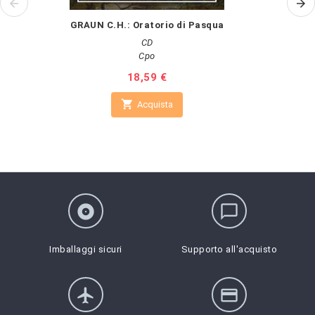
GRAUN C.H.: Oratorio di Pasqua
CD
Cpo
Prezzo
18,59 €

Acquista
album
chat_bubble_outline
Imballaggi sicuri
Supporto all'acquisto
flight
credit_card