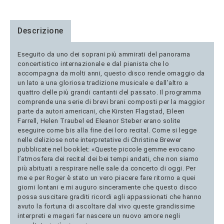
Descrizione
Eseguito da uno dei soprani più ammirati del panorama
concertistico internazionale e dal pianista che lo
accompagna da molti anni, questo disco rende omaggio da
un lato a una gloriosa tradizione musicale e dall’altro a
quattro delle più grandi cantanti del passato. Il programma
comprende una serie di brevi brani composti per la maggior
parte da autori americani, che Kirsten Flagstad, Eileen
Farrell, Helen Traubel ed Eleanor Steber erano solite
eseguire come bis alla fine dei loro recital. Come si legge
nelle deliziose note interpretative di Christine Brewer
pubblicate nel booklet: «Queste piccole gemme evocano
l’atmosfera dei recital dei bei tempi andati, che non siamo
più abituati a respirare nelle sale da concerto di oggi. Per
me e per Roger è stato un vero piacere fare ritorno a quei
giorni lontani e mi auguro sinceramente che questo disco
possa suscitare graditi ricordi agli appassionati che hanno
avuto la fortuna di ascoltare dal vivo queste grandissime
interpreti e magari far nascere un nuovo amore negli