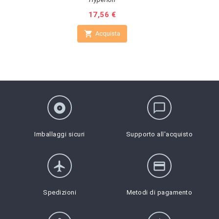
Prezzo
17,56 €

Acquista
album
chat_bubble_outline
Imballaggi sicuri
Supporto all'acquisto
flight
credit_card
Spedizioni
Metodi di pagamento