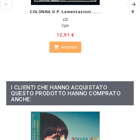
COLONNA G.P.:Lamentazioni.......
ROD
CD
Cpo
Prezzo
12,91 €

Acquista
I CLIENTI CHE HANNO ACQUISTATO
QUESTO PRODOTTO HANNO COMPRATO
ANCHE: