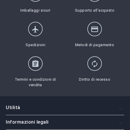
Imballaggi sicuri
Supporto all'acquisto
flight
credit_card
Spedizioni
Metodi di pagamento
assignment
autorenew
Termini e condizioni di
Diritto di recesso
vendita
Utilità

Informazioni legali
