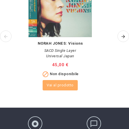
NORAH JONES: Visions
SACD Single Layer
Universal Japan
Prezzo
45,00 €

Non disponibile
Vai al prodotto
album
chat_bubble_outline