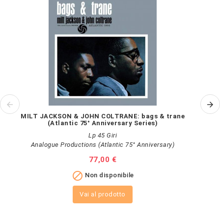
MILT JACKSON & JOHN COLTRANE: bags & trane
(Atlantic 75° Anniversary Series)
Lp 45 Giri
Analogue Productions (Atlantic 75° Anniversary)
Prezzo
77,00 €

Non disponibile
Vai al prodotto