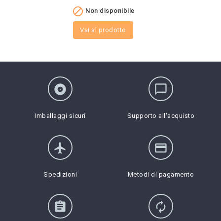

Non disponibile
Vai al prodotto
album
chat_bubble_outline
Imballaggi sicuri
Supporto all'acquisto
flight
credit_card
Spedizioni
Metodi di pagamento
assignment
autorenew