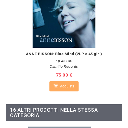
ANNE BISSON: Blue Mind (2LP a 45 giri)
Lp 45 Giri
Camilio Records
Prezzo
75,00 €

Acquista
16 ALTRI PRODOTTI NELLA STESSA
CATEGORIA: