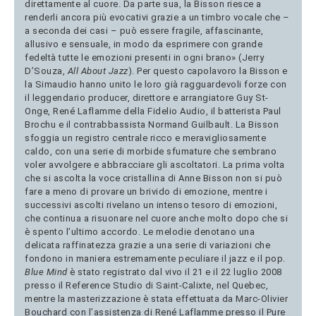
direttamente al cuore. Da parte sua, la Bisson riesce a
renderli ancora più evocativi grazie a un timbro vocale che –
a seconda dei casi – può essere fragile, affascinante,
allusivo e sensuale, in modo da esprimere con grande
fedeltà tutte le emozioni presenti in ogni brano» (Jerry
D’Souza,
All About Jazz
). Per questo capolavoro la Bisson e
la Simaudio hanno unito le loro già ragguardevoli forze con
il leggendario producer, direttore e arrangiatore Guy St-
Onge, René Laflamme della Fidelio Audio, il batterista Paul
Brochu e il contrabbassista Normand Guilbault. La Bisson
sfoggia un registro centrale ricco e meravigliosamente
caldo, con una serie di morbide sfumature che sembrano
voler avvolgere e abbracciare gli ascoltatori. La prima volta
che si ascolta la voce cristallina di Anne Bisson non si può
fare a meno di provare un brivido di emozione, mentre i
successivi ascolti rivelano un intenso tesoro di emozioni,
che continua a risuonare nel cuore anche molto dopo che si
è spento l’ultimo accordo. Le melodie denotano una
delicata raffinatezza grazie a una serie di variazioni che
fondono in maniera estremamente peculiare il jazz e il pop.
Blue Mind
è stato registrato dal vivo il 21 e il 22 luglio 2008
presso il Reference Studio di Saint-Calixte, nel Quebec,
mentre la masterizzazione è stata effettuata da Marc-Olivier
Bouchard con l’assistenza di René Laflamme presso il Pure