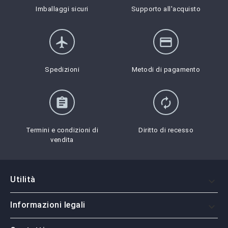
Imballaggi sicuri
Supporto all'acquisto
flight
credit_card
Spedizioni
Metodi di pagamento
assignment
autorenew
Termini e condizioni di
Diritto di recesso
vendita
Utilità

Informazioni legali
