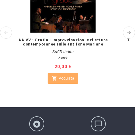
AA.VV.: Gratia - improvvisazioni e riletture
The
contemporanee sulle antifone Mariane
SACD Ibrido
Foné
Prezzo
20,00 €

Acquista
album
chat_bubble_outline