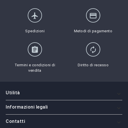
flight
credit_card
Spedizioni
Metodi di pagamento
assignment
autorenew
Termini e condizioni di
Diritto di recesso
vendita
Utilità

Informazioni legali

Contatti
