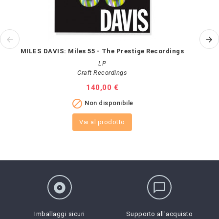
MILES DAVIS: Miles 55 - The Prestige Recordings
LP
Craft Recordings
Prezzo
140,00 €

Non disponibile
Vai al prodotto
album
chat_bubble_outline
Imballaggi sicuri
Supporto all'acquisto