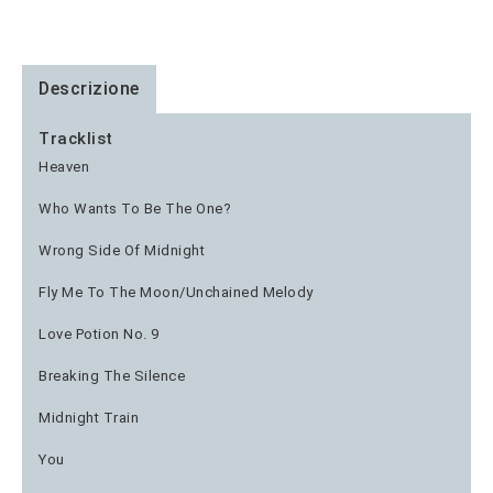
Descrizione
Tracklist
Heaven
Who Wants To Be The One?
Wrong Side Of Midnight
Fly Me To The Moon/Unchained Melody
Love Potion No. 9
Breaking The Silence
Midnight Train
You