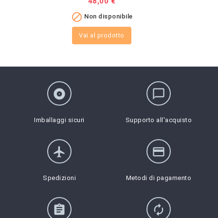
Prezzo
48,00 €

Non disponibile
Vai al prodotto
album
chat_bubble_outline
Imballaggi sicuri
Supporto all'acquisto
flight
credit_card
Spedizioni
Metodi di pagamento
assignment
autorenew