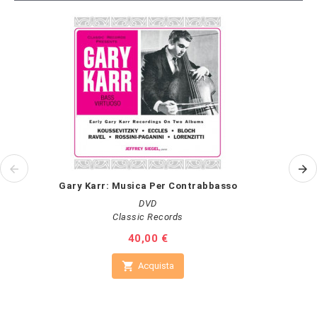
Gary Karr: Musica Per Contrabbasso
DVD
Classic Records
Prezzo
40,00 €

Acquista