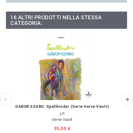
16 ALTRI PRODOTTI NELLA STESSA
CATEGORIA:
GABOR SZABO: Spellbinder (Serie Verve Vault)
D
LP
Verve Vault
Prezzo
35,00 €