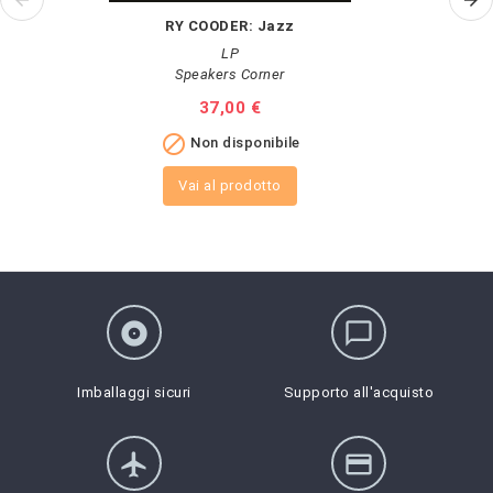
RY COODER: Jazz
LP
Speakers Corner
Prezzo
37,00 €

Non disponibile
Vai al prodotto
album
chat_bubble_outline
Imballaggi sicuri
Supporto all'acquisto
flight
credit_card