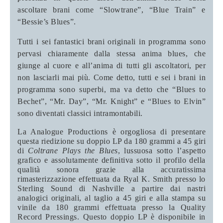
ascoltare brani come “Slowtrane”, “Blue Train” e
“Bessie’s Blues”.
Tutti i sei fantastici brani originali in programma sono
pervasi chiaramente dalla stessa anima blues, che
giunge al cuore e all’anima di tutti gli ascoltatori, per
non lasciarli mai più. Come detto, tutti e sei i brani in
programma sono superbi, ma va detto che “Blues to
Bechet”, “Mr. Day”, “Mr. Knight” e “Blues to Elvin”
sono diventati classici intramontabili.
La Analogue Productions è orgogliosa di presentare
questa riedizione su doppio LP da 180 grammi a 45 giri
di
Coltrane Plays the Blues
, lussuosa sotto l’aspetto
grafico e assolutamente definitiva sotto il profilo della
qualità sonora grazie alla accuratissima
rimasterizzazione effettuata da Ryal K. Smith presso lo
Sterling Sound di Nashville a partire dai nastri
analogici originali, al taglio a 45 giri e alla stampa su
vinile da 180 grammi effettuata presso la Quality
Record Pressings. Questo doppio LP è disponibile in