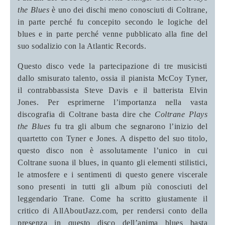
the Blues
è uno dei dischi meno conosciuti di Coltrane,
in parte perché fu concepito secondo le logiche del
blues e in parte perché venne pubblicato alla fine del
suo sodalizio con la Atlantic Records.
Questo disco vede la partecipazione di tre musicisti
dallo smisurato talento, ossia il pianista McCoy Tyner,
il contrabbassista Steve Davis e il batterista Elvin
Jones. Per esprimerne l’importanza nella vasta
discografia di Coltrane basta dire che
Coltrane Plays
the Blues
fu tra gli album che segnarono l’inizio del
quartetto con Tyner e Jones. A dispetto del suo titolo,
questo disco non è assolutamente l’unico in cui
Coltrane suona il blues, in quanto gli elementi stilistici,
le atmosfere e i sentimenti di questo genere viscerale
sono presenti in tutti gli album più conosciuti del
leggendario Trane. Come ha scritto giustamente il
critico di AllAboutJazz.com, per rendersi conto della
presenza in questo disco dell’anima blues basta