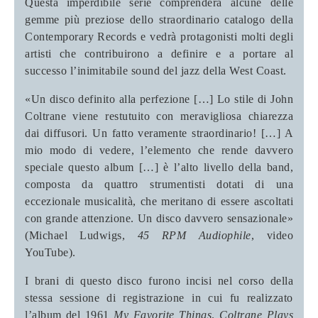
Questa imperdibile serie comprenderà alcune delle
gemme più preziose dello straordinario catalogo della
Contemporary Records e vedrà protagonisti molti degli
artisti che contribuirono a definire e a portare al
successo l’inimitabile sound del jazz della West Coast.
«Un disco definito alla perfezione […] Lo stile di John
Coltrane viene restutuito con meravigliosa chiarezza
dai diffusori. Un fatto veramente straordinario! […] A
mio modo di vedere, l’elemento che rende davvero
speciale questo album […] è l’alto livello della band,
composta da quattro strumentisti dotati di una
eccezionale musicalità, che meritano di essere ascoltati
con grande attenzione. Un disco davvero sensazionale»
(Michael Ludwigs,
45 RPM Audiophile
, video
YouTube).
I brani di questo disco furono incisi nel corso della
stessa sessione di registrazione in cui fu realizzato
l’album del 1961
My Favorite Things
.
Coltrane Plays