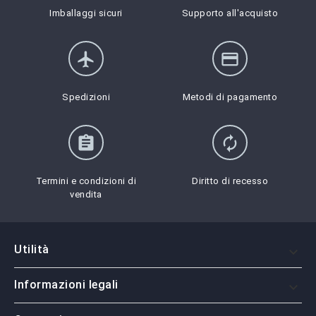
Imballaggi sicuri
Supporto all'acquisto
flight
credit_card
Spedizioni
Metodi di pagamento
assignment
autorenew
Termini e condizioni di
Diritto di recesso
vendita
Utilità

Informazioni legali
