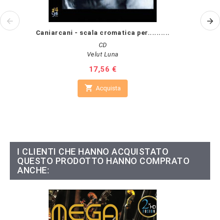
Caniarcani - scala cromatica per..........
CD
Velut Luna
Prezzo
17,56 €

Acquista
I CLIENTI CHE HANNO ACQUISTATO
QUESTO PRODOTTO HANNO COMPRATO
ANCHE: