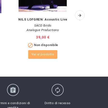
NILS LOFGREN: Acoustic Live
Janacek: Sinfonie
Th
SACD Ibrido
Analogue Productions
Prezzo
39,00 €
Pr
18

Non disponibile

A
Vai al prodotto
assignment
autorenew
rmini e condizioni di
Diritto di recesso
vendita