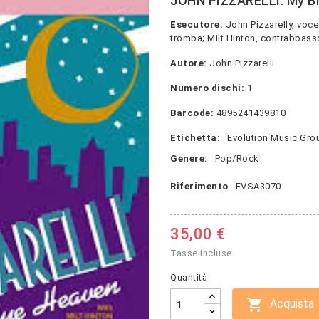
JOHN PIZZARELLI: My Bl
Esecutore:
John Pizzarelly, voce e
tromba; Milt Hinton, contrabbasso
Autore:
John Pizzarelli
Numero dischi:
1
Barcode:
4895241439810
Etichetta:
Evolution Music Gro
Genere:
Pop/Rock
Riferimento
EVSA3070
35,00 €
Tasse incluse
Quantità

Acquista