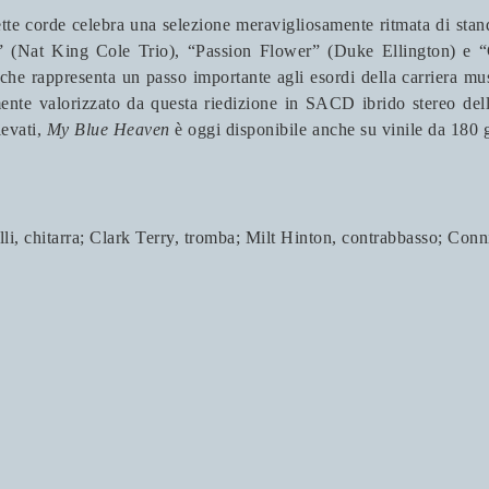
 sette corde celebra una selezione meravigliosamente ritmata di st
dy” (Nat King Cole Trio), “Passion Flower” (Duke Ellington) e
e rappresenta un passo importante agli esordi della carriera musi
ente valorizzato da questa riedizione in SACD ibrido stereo dell
levati,
My Blue Heaven
è oggi disponibile anche su vinile da 180 
lli, chitarra; Clark Terry, tromba; Milt Hinton, contrabbasso; Conn