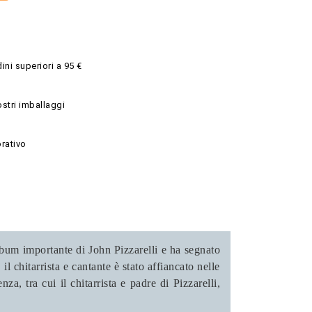
ini superiori a 95 €
ostri imballaggi
rativo
lbum importante di John Pizzarelli e ha segnato
 chitarrista e cantante è stato affiancato nelle
a, tra cui il chitarrista e padre di Pizzarelli,