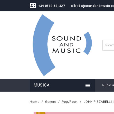
contact_phone
+39 0583 581327
alfredo@soundandmusic.c

MUSICA
Nuovi ar
Home
Genere
Pop/Rock
JOHN PIZZARELLI: 