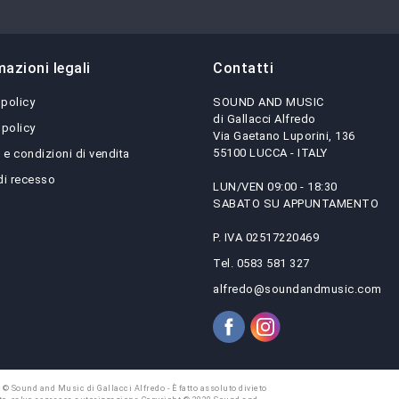
mazioni legali
Contatti
 policy
SOUND AND MUSIC
di Gallacci Alfredo
 policy
Via Gaetano Luporini, 136
55100 LUCCA - ITALY
 e condizioni di vendita
 di recesso
LUN/VEN 09:00 - 18:30
SABATO SU APPUNTAMENTO
P. IVA 02517220469
Tel. 0583 581 327
alfredo@soundandmusic.com
 © Sound and Music di Gallacci Alfredo - È fatto assoluto divieto