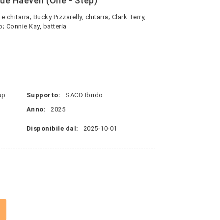
ue Haeven (One - Step)
 chitarra; Bucky Pizzarelly, chitarra; Clark Terry,
; Connie Kay, batteria
up
Supporto:
SACD Ibrido
Anno:
2025
Disponibile dal:
2025-10-01