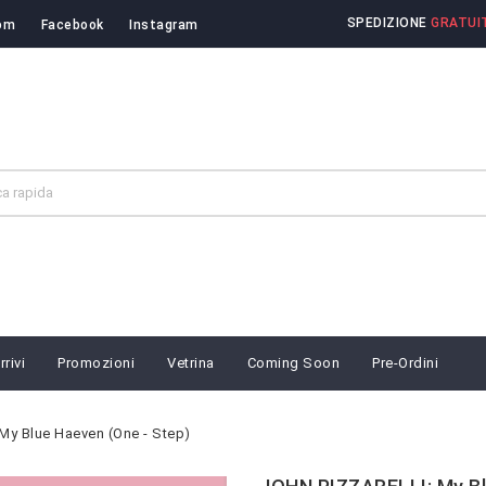
SPEDIZIONE
GRATUIT
om
Facebook
Instagram
rivi
Promozioni
Vetrina
Coming Soon
Pre-Ordini
My Blue Haeven (One - Step)