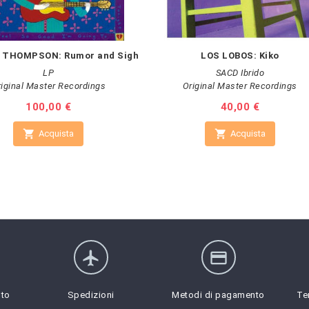
 THOMPSON: Rumor and Sigh
LOS LOBOS: Kiko
LP
SACD Ibrido
riginal Master Recordings
Original Master Recordings
Prezzo
100,00 €
Prezzo
40,00 €


Acquista
Acquista
flight
credit_card
sto
Spedizioni
Metodi di pagamento
Te