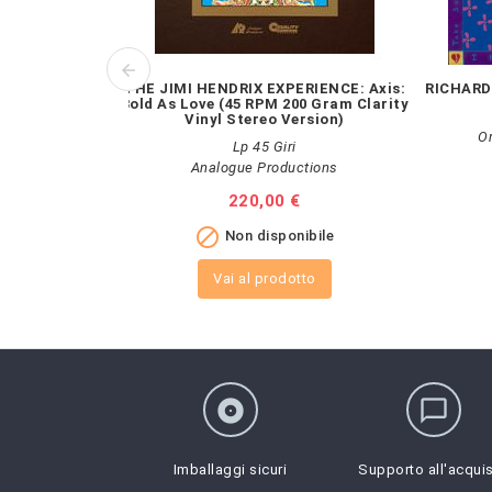
THE JIMI HENDRIX EXPERIENCE: Axis:
RICHARD
Bold As Love (45 RPM 200 Gram Clarity
Vinyl Stereo Version)
O
Lp 45 Giri
Analogue Productions
Prezzo
220,00 €

Non disponibile
Vai al prodotto
album
chat_bubble_outline
Imballaggi sicuri
Supporto all'acqui