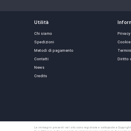
Utilità
Infor
Chi siamo
Privacy
Spedizioni
Cookie
Metodi di pagamento
Termini
Contatti
Diritto
News
Credits
Le immagini presenti nel sito sono registrate e sottoposte a Copyright