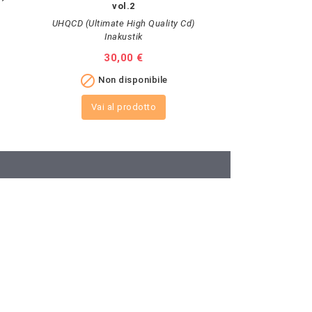
vol.2
belle voci s
UHQCD (Ultimate High Quality Cd)
Inakustik
Ma Re
Prezzo
30,00 €
Pr
22

Non disponibile

A
Vai al prodotto