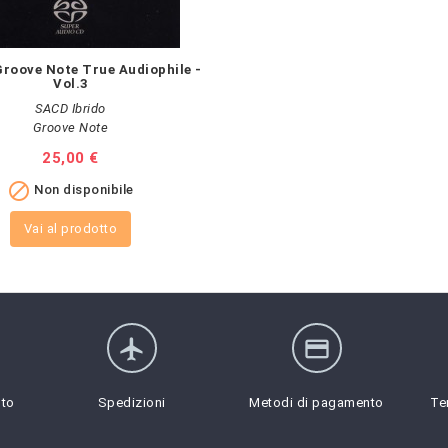
Groove Note True Audiophile -
Vol.3
SACD Ibrido
Groove Note
Prezzo
25,00 €

Non disponibile
Vai al prodotto
flight
credit_card
sto
Spedizioni
Metodi di pagamento
Te