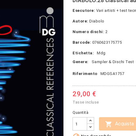
DIABOLO:28 classical aud
Esecutore:
Vari artisti + test tecn
Autore:
Diabolo
Numero dischi:
2
Barcode:
0760623175775
Etichetta:
Mdg
Genere:
Sampler & Dischi Test
Riferimento
MDGSA1757
29,00 €
Tasse incluse
Quantità

Acquista