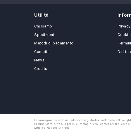
Utilità
Infor
Chi siamo
Privacy
Spedizioni
Cookie
Metodi di pagamento
Termini
Contatti
Diritto
News
Credits
Le immagini presenti nel sito sono registrate e sottoposte a Copyright
di pubblicare, tutte o in parte, le immagini e/o i contenuti di questo
Music di Gallacci Alfredo