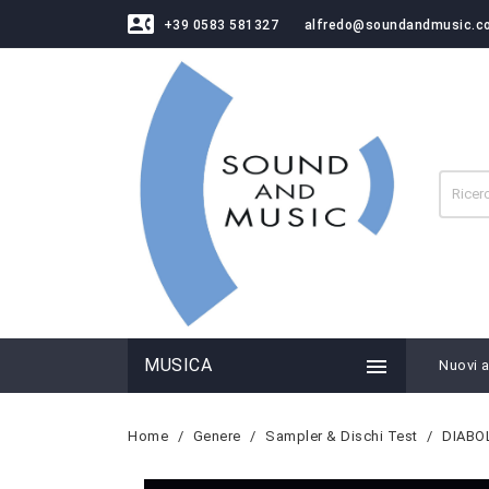
contact_phone
+39 0583 581327
alfredo@soundandmusic.c

MUSICA
Nuovi ar
Home
Genere
Sampler & Dischi Test
DIABOL