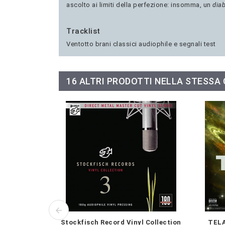
ascolto ai limiti della perfezione: insomma, un
dia
Tracklist
Ventotto brani classici audiophile e segnali test
16 ALTRI PRODOTTI NELLA STESSA
Stockfisch Record Vinyl Collection
TELA