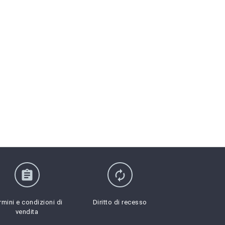
assignment
autorenew
rmini e condizioni di
Diritto di recesso
vendita