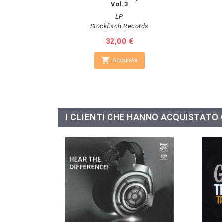
Vol.3
LP
Stockfisch Records
Prezzo
32,00 €

Acquista
I CLIENTI CHE HANNO ACQUISTAT