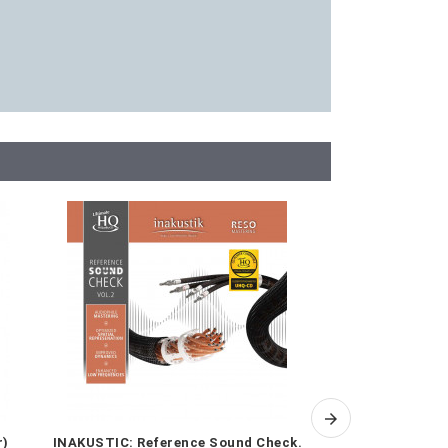
r)
INAKUSTIC: Reference Sound Check.
Voices - una cel