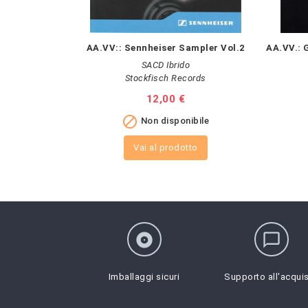
AA.VV:: Sennheiser Sampler Vol.2
AA.VV.: 
SACD Ibrido
Stockfisch Records
Prezzo
12,00 €

Non disponibile
Vai al prodotto
album
chat_bubble_outline
Imballaggi sicuri
Supporto all'acqui