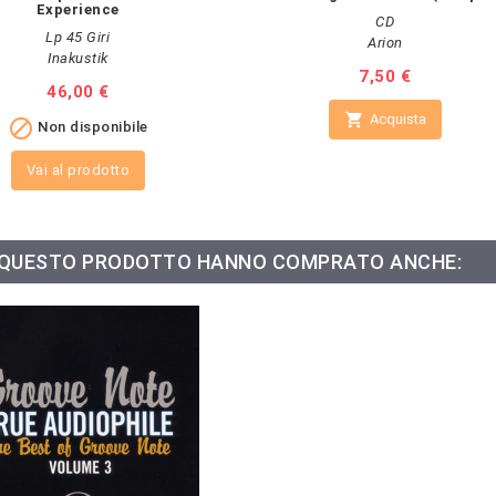
Experience
CD
Lp 45 Giri
Arion
Inakustik
Prezzo
7,50 €
Prezzo
46,00 €

Acquista

Non disponibile
Vai al prodotto
O QUESTO PRODOTTO HANNO COMPRATO ANCHE: