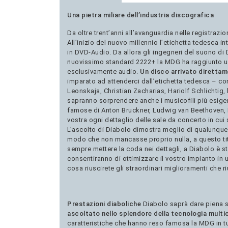
Una pietra miliare dell’industria discografica
Da oltre trent’anni all’avanguardia nelle registrazi
All’inizio del nuovo millennio l’etichetta tedesca i
in DVD-Audio. Da allora gli ingegneri del suono di
nuovissimo standard 2222+ la MDG ha raggiunto un a
esclusivamente audio.
Un disco arrivato direttam
imparato ad attenderci dall’etichetta tedesca – con
Leonskaja, Christian Zacharias, Hariolf Schlichtig,
sapranno sorprendere anche i musicofili più esigen
famose di Anton Bruckner, Ludwig van Beethoven, 
vostra ogni dettaglio delle sale da concerto in c
L’ascolto di Diabolo dimostra meglio di qualunque 
modo che non mancasse proprio nulla, a questo tito
sempre mettere la coda nei dettagli, a Diabolo è sta
consentiranno di ottimizzare il vostro impianto in 
cosa riuscirete gli straordinari miglioramenti che r
Prestazioni diaboliche
Diabolo saprà dare piena s
ascoltato nello splendore della tecnologia multi
caratteristiche che hanno reso famosa la MDG in tu