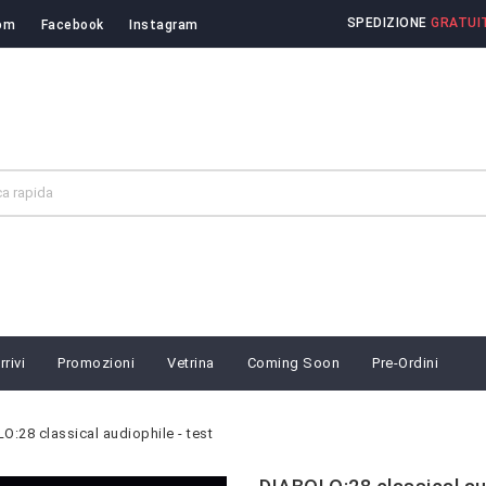
SPEDIZIONE
GRATUIT
om
Facebook
Instagram
rivi
Promozioni
Vetrina
Coming Soon
Pre-Ordini
O:28 classical audiophile - test