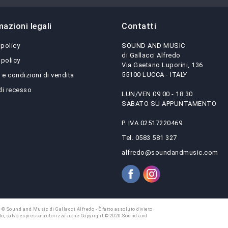
mazioni legali
Contatti
 policy
SOUND AND MUSIC
di Gallacci Alfredo
 policy
Via Gaetano Luporini, 136
55100 LUCCA - ITALY
 e condizioni di vendita
 di recesso
LUN/VEN 09:00 - 18:30
SABATO SU APPUNTAMENTO
P. IVA 02517220469
Tel. 0583 581 327
alfredo@soundandmusic.com
 © Sound and Music di Gallacci Alfredo - È fatto assoluto divieto
 sito, salvo espressa autorizzazione Copyright © 2020 Sound and