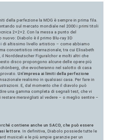
miti della perfezione la MDG è sempre in prima fila.
entando sul mercato mondiale nel 2000 i primi titoli
 tecnica 2+2+2. Con la messa a punto del
 nuovo: Diabolo è il primo Blu-ray 3D
 di altissimo livello artistico – come abbiamo
a concertistico internazionale, tra cui Elisabeth
 il Norddeutscher Figuralchor e molti altri che
 questo disco propongono alcune delle opere più
chönberg, che evocheranno nel salotto di casa
 provato.
Un’impresa ai limiti della perfezione
sazionale realismo in qualsiasi casa. Per fare in
ustrazioni. E, dal momento che il diavolo può
a dire una gamma completa di segnali test, che vi
 restare meravigliati al vedere – o meglio sentire –
erché contiene anche un SACD, che può essere
si lettore.
In definitiva, Diabolo possiede tutte le
ard musicali e le più ampie garanzie per un