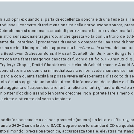
oni audiophile: quando si parla di eccellenza sonora e di una fedeltà ai li
ntrodusse il concetto di tridimensionalità nella riproduzione sonora, pres
 Detmold non si sono mai stancati di perfezionare la loro rivoluzionaria
ltro sensazionale traguardo, anche questa volta con un titolo del tutto
ente dal Paradiso
Il programma di Diabolo comprende una serie di brani
 una serie di interpreti che rappresenta la
crème de la crème
del panoram
 la Beethoven Orchester Bonn, il Mozart Quartett, Jin Ju, Frank Bungarten,
ti con una fantasmagorica cascata di fuochi d’artificio. I 78 minuti di
Fryderyk Chopin, Dmitri Shostakovich, Heinrich Scheidemann e Arnold S
ui sono state incise con una immediatezza che non avete sicuramente mai
parola con quanta facilità si possa vivere un’esperienza d’ascolto di sen
lo è stato aggiunto un booklet ricco di informazioni dettagliate e di ill
ta aggiunta un’appendice che farà la felicità di tutti gli audiofili, vale 
un batter d’occhio usando le vostre orecchie. Non potrete fare a meno di
iuscirete a ottenere dal vostro impianto.
oddisfazione anche a chi non possiede (ancora) un lettore di Blu-ray,
p
canale 2+2+2 su un lettore SACD oppure con lo standard CD su qualsia
tto il mondo: precisione tecnica, accuratezza tonale, elevatissimi stand