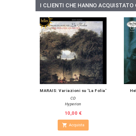
I CLIENTI CHE HANNO ACQUISTAT
MARAIS: Variazioni su 'La Folia'
He
CD
Hyperion
Prezzo
10,00 €

Acquista