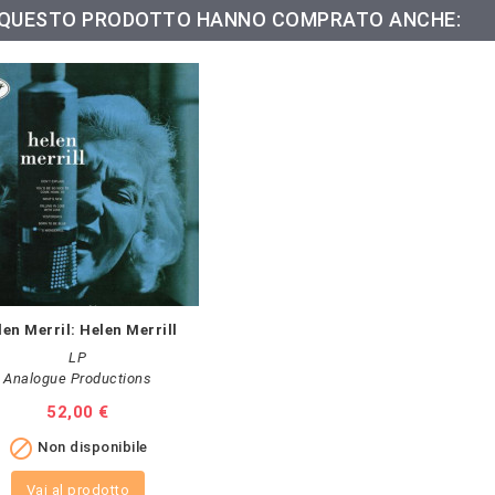
O QUESTO PRODOTTO HANNO COMPRATO ANCHE:
len Merril: Helen Merrill
LP
Analogue Productions
Prezzo
52,00 €

Non disponibile
Vai al prodotto