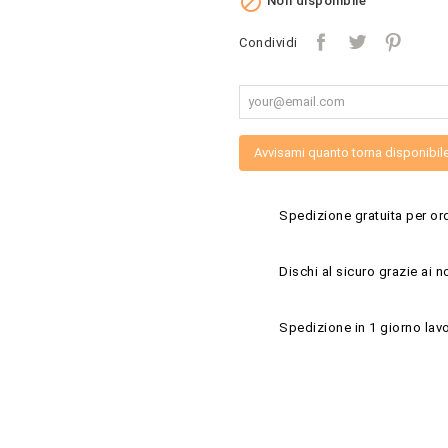

Non disponibile
Condividi
Avvisami quanto torna disponibil
Spedizione gratuita per ord
Dischi al sicuro grazie ai n
Spedizione in 1 giorno lavo