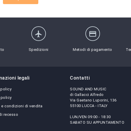
flight
credit_card
sto
Spedizioni
Metodi di pagamento
Te
mazioni legali
Contatti
 policy
SOUND AND MUSIC
di Gallacci Alfredo
 policy
Via Gaetano Luporini, 136
55100 LUCCA - ITALY
 e condizioni di vendita
 di recesso
LUN/VEN 09:00 - 18:30
SABATO SU APPUNTAMENTO