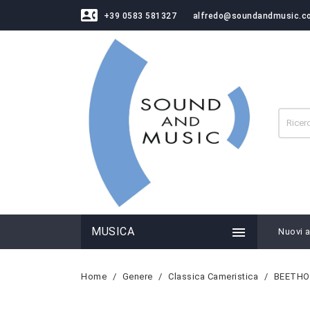
contact_phone
+39 0583 581327
alfredo@soundandmusic.c

MUSICA
Nuovi ar
Home
Genere
Classica Cameristica
BEETHOV