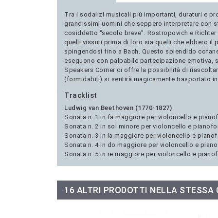
Tra i sodalizi musicali più importanti, duraturi e 
grandissimi uomini che seppero interpretare con stra
cosiddetto “secolo breve”. Rostropovich e Richter 
quelli vissuti prima di loro sia quelli che ebbero i
spingendosi fino a Bach. Questo splendido cofanett
eseguono con palpabile partecipazione emotiva, s
Speakers Corner ci offre la possibilità di riascolt
(formidabili) si sentirà magicamente trasportato i
Tracklist
Ludwig van Beethoven (1770-1827)
Sonata n. 1 in fa maggiore per violoncello e pianof
Sonata n. 2 in sol minore per violoncello e pianofor
Sonata n. 3 in la maggiore per violoncello e pianof
Sonata n. 4 in do maggiore per violoncello e pianof
Sonata n. 5 in re maggiore per violoncello e pianof
16 ALTRI PRODOTTI NELLA STESSA