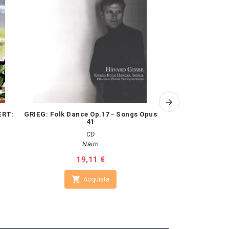
ERT:
GRIEG: Folk Dance Op.17 - Songs Opus
BACH J.S.:So
41
(Int
CD
Naim
Vanguar
Prezzo
19,11 €
Pr
20


Acquista
A