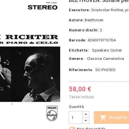
BEETHOVEN: Sonate per 
Esecutore:
Sviatoslav Richter, p
Autore:
Beethoven
Numero dischi:
2
Barcode:
4260019713704
Etichetta:
Speakers Corner
Genere:
Classica Cameristica
Riferimento
SC-PH2920
58,00 €
Tasse incluse
Quantità

Acquista