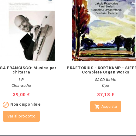
GA FRANCISCO: Musica per
PRAETORIUS - KORTKAMP - SIEF
chitarra
Complete Organ Works
LP
SACD Ibrido
Clearaudio
Cpo
Prezzo
39,00 €
Prezzo
37,18 €

Non disponibile

Acquista
Vai al prodotto