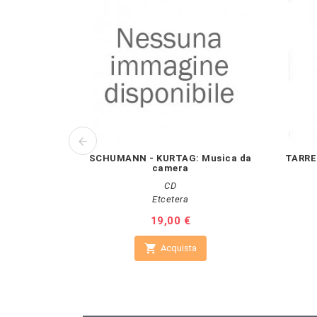
SCHUMANN - KURTAG: Musica da
TARRE
camera
CD
Etcetera
Prezzo
19,00 €

Acquista