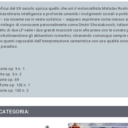
proficui del XX secolo spicca quello che unì il violoncellista Mstislav Ro
ordinaria intelligenza e profonda umanità i rivolgimenti sociali e politic
– sia insieme sia in veste solistica – seppero esprimere come nessun al
l privilegio di conoscere personalmente come Dmitri Shostakovich, tuttavia 
o di due LP vede i due grandi musicisti russi alle prese con le sonate p
ottolineandone gli abbandoni romantici, rimanendo comunque sempre ent
are questi caposaldi dell’interpretazione cameristica con una qualità son
n paradiso.
orte op. 5 n. 1
te op. 5 n. 2
orte op. 69
orte op. 102 n. 1
orte op. 102 n. 2
 CATEGORIA: