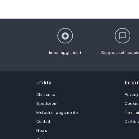
album
chat_bubble_outline
Imballaggi sicuri
Supporto all'acqui
Utilità
Infor
Chi siamo
Privacy
Spedizioni
Cookie
Metodi di pagamento
Termini
Contatti
Diritto
News