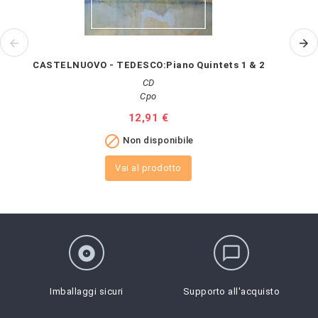
CASTELNUOVO - TEDESCO:Piano Quintets 1 & 2
CD
Cpo
Prezzo
12,91 €

Non disponibile
Vai al prodotto
album
chat_bubble_outline
Imballaggi sicuri
Supporto all'acquisto