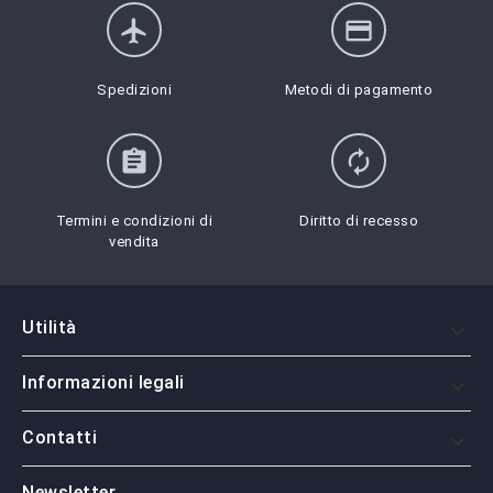
flight
credit_card
Spedizioni
Metodi di pagamento
assignment
autorenew
Termini e condizioni di
Diritto di recesso
vendita
Utilità

Informazioni legali

Contatti

Newsletter