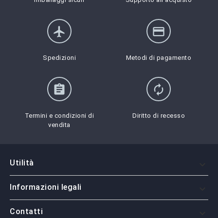
flight
credit_card
Spedizioni
Metodi di pagamento
assignment
autorenew
Termini e condizioni di
Diritto di recesso
vendita
Utilità

Informazioni legali

Contatti
