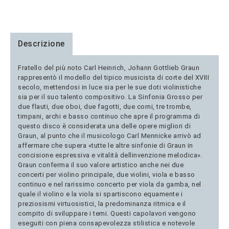
Descrizione
Fratello del più noto Carl Heinrich, Johann Gottlieb Graun
rappresentò il modello del tipico musicista di corte del XVIII
secolo, mettendosi in luce sia per le sue doti violinistiche
sia per il suo talento compositivo. La Sinfonia Grosso per
due flauti, due oboi, due fagotti, due corni, tre trombe,
timpani, archi e basso continuo che apre il programma di
questo disco è considerata una delle opere migliori di
Graun, al punto che il musicologo Carl Mennicke arrivò ad
affermare che supera «tutte le altre sinfonie di Graun in
concisione espressiva e vitalità dellinvenzione melodica».
Graun conferma il suo valore artistico anche nei due
concerti per violino principale, due violini, viola e basso
continuo e nel rarissimo concerto per viola da gamba, nel
quale il violino e la viola si spartiscono equamente i
preziosismi virtuosistici, la predominanza ritmica e il
compito di sviluppare i temi. Questi capolavori vengono
eseguiti con piena consapevolezza stilistica e notevole