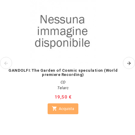
GANDOLFI:The Garden of Cosmic speculation (World
premiere Recording)
CD
Telarc
Prezzo
19,50 €

Acquista