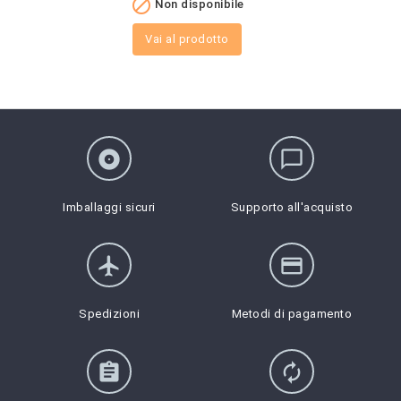

Non disponibile
Vai al prodotto
album
chat_bubble_outline
Imballaggi sicuri
Supporto all'acquisto
flight
credit_card
Spedizioni
Metodi di pagamento
assignment
autorenew