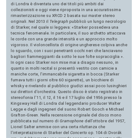
di Londra è diventata uno dei titoli più ambiti dai
collezionisti e oggi viene riproposta in una accuratissima
rimasterizzazione su XRCD 2 basata sui master stereo
originali. Nel 2013 il
Telegraph
pubblicò un lungo necrologio
di Starker, nel quale si leggeva: «Starker possedeva una
tecnica fenomenale. In particolare, il suo archetto attaccava
le corde con una grande intensità e un approccio molto
vigoroso. Il violoncellista di origine ungherese colpiva anche
lo sguardo, con i suoi penetranti occhi neri che lanciavano
bagliori fiammeggianti da sotto le sue folte sopracciglia ».
In ogni caso Starker non mise mai a disagio nessuno, in
quanto in molti recital si presentò vestito con camicie a
maniche corte, l’immancabile sigaretta in bocca (Starker
fumava tutti i giorni oltre 60 sigarette), un bicchiere di
whisky e rivelando al pubblico giudizi assai poco lusinghieri
sui direttori d’orchestra. Questo disco è stato registrato in
stereofonia l’11, il 12, il 16 e il 17 luglio del 1956 presso la
Kingsway Hall di Londra dal leggendario producer Walter
Legge e dagli ingegneri del suono Robert Gooch e Michael
Grafton-Green. Nella recensione originale del disco mono
pubblicata sul numero di
Gramophone
dell’ottobre del 1957,
Lionel Salter ammise con una certa riluttanza che
l’interpretazione di Starker del
Concerto
op. 104 di Dvorák