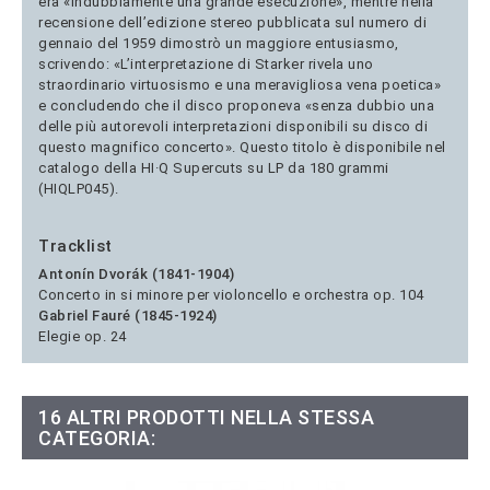
era «indubbiamente una grande esecuzione», mentre nella
recensione dell’edizione stereo pubblicata sul numero di
gennaio del 1959 dimostrò un maggiore entusiasmo,
scrivendo: «L’interpretazione di Starker rivela uno
straordinario virtuosismo e una meravigliosa vena poetica»
e concludendo che il disco proponeva «senza dubbio una
delle più autorevoli interpretazioni disponibili su disco di
questo magnifico concerto». Questo titolo è disponibile nel
catalogo della HI·Q Supercuts su LP da 180 grammi
(HIQLP045
).
Tracklist
Antonín Dvorák (1841-1904)
Concerto in si minore per violoncello e orchestra op. 104
Gabriel Fauré (1845-1924)
Elegie op. 24
16 ALTRI PRODOTTI NELLA STESSA
CATEGORIA: