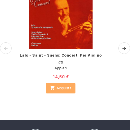
Lalo - Saint - Saens: Concerti Per Violino
CD
Appian
Prezzo
14,50 €

Acquista