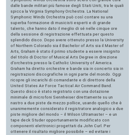
dalle bande militari più famose degli Stati Uniti, tra le quali
spicca la Virginia Symphony Orchestra. La National
Symphonic Winds Orchestra può così contare su una
superba formazione di musicisti esperti e di grande
talento, che hanno dato il meglio di sé nelle cinque ore
della sessione di registrazione effettuata per questo
splendido disco. Dopo avere ottenuto presso la University
of Northern Colorado sia il Bachelor of Arts sia il Master of
Arts, Graham è stato il primo studente a essere insignito
del titolo di Doctor of Musical Arts Degree in direzione
d’orchestra presso la Catholic University of America.
Graham ha diretto orchestre e bande sia in concerto sia in
registrazioni discografiche in ogni parte del mondo. Oggi
ricopre gli incarichi di comandante e di direttore della
United States Air Force Tactical Air Command Band.
Questo disco è stato registrato con una dotazione
minimale di microfoni Sennheiser direttamente su un
nastro a due piste da mezzo pollice, usando quello che è
unanimemente considerato il registratore analogico a due
piste migliore del mondo – il Wilson Ultramaster – e un
tape deck Studer opportunamente modificato con
componenti elettronici progettati da John Curl. Per
ottenere il risultato migliore possibile – ed evitare i