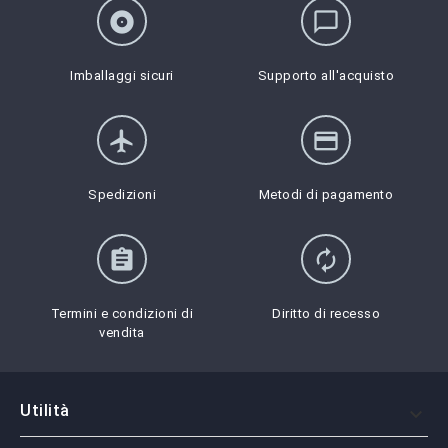
album
chat_bubble_outline
Imballaggi sicuri
Supporto all'acquisto
flight
credit_card
Spedizioni
Metodi di pagamento
assignment
autorenew
Termini e condizioni di
Diritto di recesso
vendita
Utilità
