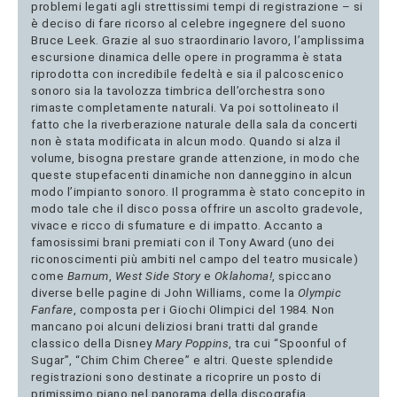
problemi legati agli strettissimi tempi di registrazione – si
è deciso di fare ricorso al celebre ingegnere del suono
Bruce Leek. Grazie al suo straordinario lavoro, l’amplissima
escursione dinamica delle opere in programma è stata
riprodotta con incredibile fedeltà e sia il palcoscenico
sonoro sia la tavolozza timbrica dell’orchestra sono
rimaste completamente naturali. Va poi sottolineato il
fatto che la riverberazione naturale della sala da concerti
non è stata modificata in alcun modo. Quando si alza il
volume, bisogna prestare grande attenzione, in modo che
queste stupefacenti dinamiche non danneggino in alcun
modo l’impianto sonoro. Il programma è stato concepito in
modo tale che il disco possa offrire un ascolto gradevole,
vivace e ricco di sfumature e di impatto. Accanto a
famosissimi brani premiati con il Tony Award (uno dei
riconoscimenti più ambiti nel campo del teatro musicale)
come
Barnum
,
West Side Story
e
Oklahoma!
, spiccano
diverse belle pagine di John Williams, come la
Olympic
Fanfare
, composta per i Giochi Olimpici del 1984. Non
mancano poi alcuni deliziosi brani tratti dal grande
classico della Disney
Mary Poppins
, tra cui “Spoonful of
Sugar”, “Chim Chim Cheree” e altri. Queste splendide
registrazioni sono destinate a ricoprire un posto di
primissimo piano nel panorama della discografia