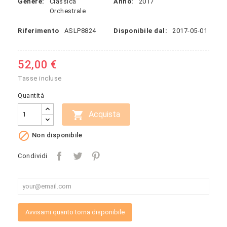
Genere:
Classica
Anno:
2017
Orchestrale
Riferimento
ASLP8824
Disponibile dal:
2017-05-01
52,00 €
Tasse incluse
Quantità

Acquista

Non disponibile
Condividi
Avvisami quanto torna disponibile