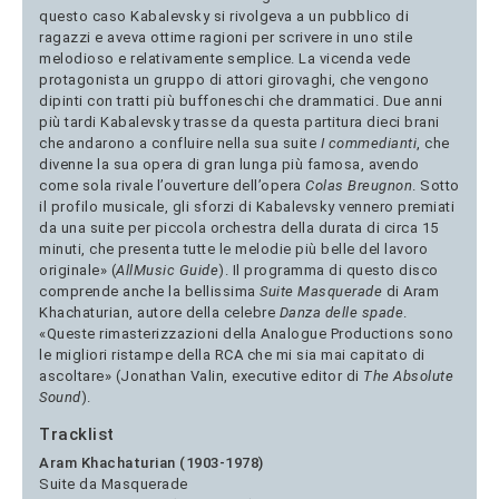
questo caso Kabalevsky si rivolgeva a un pubblico di
ragazzi e aveva ottime ragioni per scrivere in uno stile
melodioso e relativamente semplice. La vicenda vede
protagonista un gruppo di attori girovaghi, che vengono
dipinti con tratti più buffoneschi che drammatici. Due anni
più tardi Kabalevsky trasse da questa partitura dieci brani
che andarono a confluire nella sua suite
I commedianti
, che
divenne la sua opera di gran lunga più famosa, avendo
come sola rivale l’ouverture dell’opera
Colas Breugnon
. Sotto
il profilo musicale, gli sforzi di Kabalevsky vennero premiati
da una suite per piccola orchestra della durata di circa 15
minuti, che presenta tutte le melodie più belle del lavoro
originale» (
AllMusic Guide
). Il programma di questo disco
comprende anche la bellissima
Suite Masquerade
di Aram
Khachaturian, autore della celebre
Danza delle spade
.
«Queste rimasterizzazioni della Analogue Productions sono
le migliori ristampe della RCA che mi sia mai capitato di
ascoltare» (Jonathan Valin, executive editor di
The Absolute
Sound
).
Tracklist
Aram Khachaturian (1903-1978)
Suite da Masquerade