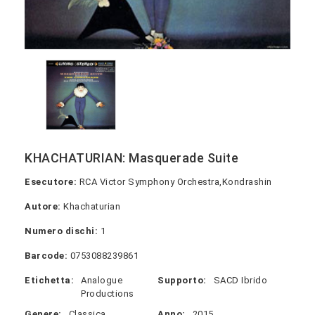
KHACHATURIAN: Masquerade Suite
Esecutore:
RCA Victor Symphony Orchestra,Kondrashin
Autore:
Khachaturian
Numero dischi:
1
Barcode:
0753088239861
Etichetta:
Analogue
Supporto:
SACD Ibrido
Productions
Genere:
Classica
Anno:
2015