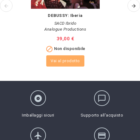
DEBUSSY: Iberia
SACD Ibrido
Analogue Productions
Prezzo
39,00 €

Non disponibile
Vai al prodotto
album
chat_bubble_outline
Imballaggi sicuri
Supporto all'acquisto
flight
credit_card