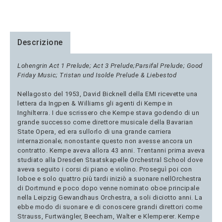
Descrizione
Lohengrin Act 1 Prelude; Act 3 Prelude;Parsifal Prelude; Good
Friday Music; Tristan und Isolde Prelude & Liebestod
Nellagosto del 1953, David Bicknell della EMI ricevette una
lettera da Ingpen & Williams gli agenti di Kempe in
Inghilterra. I due scrissero che Kempe stava godendo di un
grande successo come direttore musicale della Bavarian
State Opera, ed era sullorlo di una grande carriera
internazionale; nonostante questo non avesse ancora un
contratto. Kempe aveva allora 43 anni. Trentanni prima aveva
studiato alla Dresden Staatskapelle Orchestral School dove
aveva seguito i corsi di piano e violino. Proseguì poi con
loboe e solo quattro più tardi iniziò a suonare nellOrchestra
di Dortmund e poco dopo venne nominato oboe principale
nella Leipzig Gewandhaus Orchestra, a soli diciotto anni. La
ebbe modo di suonare e di conoscere grandi direttori come
Strauss, Furtwängler, Beecham, Walter e Klemperer. Kempe