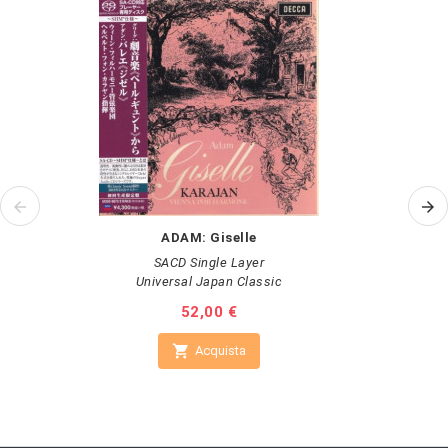
ADAM: Giselle
SACD Single Layer
Universal Japan Classic
Prezzo
52,00 €

Acquista