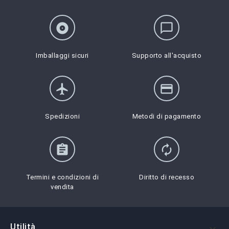
album
chat_bubble_outline
Imballaggi sicuri
Supporto all'acquisto
flight
credit_card
Spedizioni
Metodi di pagamento
assignment
autorenew
Termini e condizioni di
Diritto di recesso
vendita
Utilità