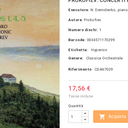
PROKOFIEV: CONCERTI PE
Esecutore:
N. Demidenko, piano
Autore:
Prokofiev
Numero dischi:
1
Barcode:
0034571170299
Etichetta:
Hyperion
Genere:
Classica Orchestrale
Riferimento
CDA67029
17,56 €
Tasse incluse
Quantità

Acquista