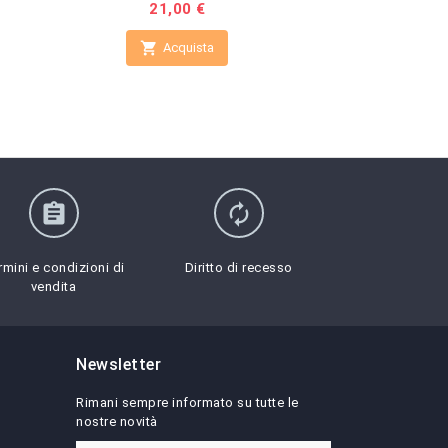
Prezzo
21,00 €
Pr
18

Acquista

Non 
Vai al
assignment
autorenew
rmini e condizioni di
Diritto di recesso
vendita
Newsletter
Rimani sempre informato su tutte le
nostre novità