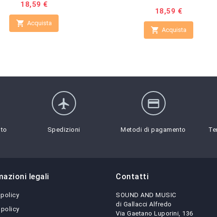
Prezzo
18,59 €
Prezzo
18,59 €

Acquista

Acquista
flight
credit_card
sto
Spedizioni
Metodi di pagamento
Te
mazioni legali
Contatti
 policy
SOUND AND MUSIC
di Gallacci Alfredo
 policy
Via Gaetano Luporini, 136