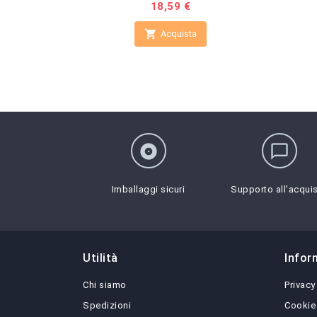
Prezzo
18,59 €

Acquista
album
chat_bubble_outline
Imballaggi sicuri
Supporto all'acqui
Utilità
Infor
Chi siamo
Privacy
Spedizioni
Cookie