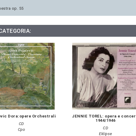
hestra op. 55
 CATEGORIA:
vic Dora:opere Orchestrali
JENNIE TOREL: opera e concer
1944/1946
CD
CD
Cpo
Eklipse