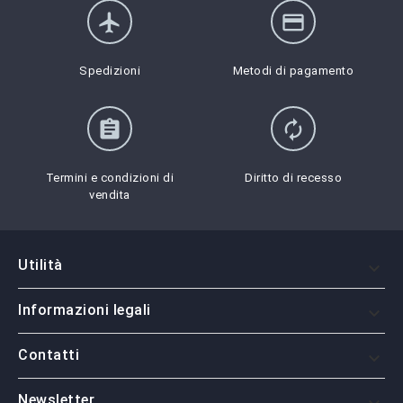
flight
credit_card
Spedizioni
Metodi di pagamento
assignment
autorenew
Termini e condizioni di
Diritto di recesso
vendita
Utilità

Informazioni legali

Contatti

Newsletter