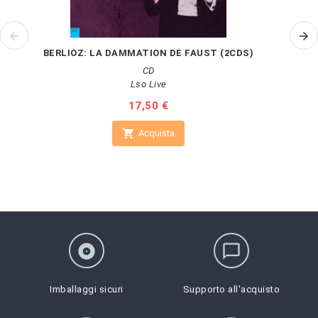
BERLIOZ: LA DAMMATION DE FAUST (2CDS)
CD
Lso Live
Prezzo
17,50 €

Acquista
album
chat_bubble_outline
Imballaggi sicuri
Supporto all'acquisto