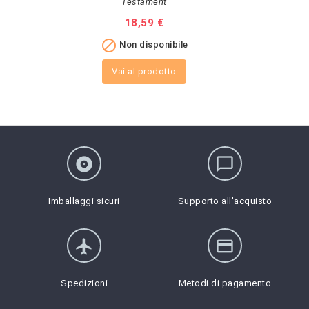
Testament
Prezzo
18,59 €

Non disponibile
Vai al prodotto
album
chat_bubble_outline
Imballaggi sicuri
Supporto all'acquisto
flight
credit_card
Spedizioni
Metodi di pagamento