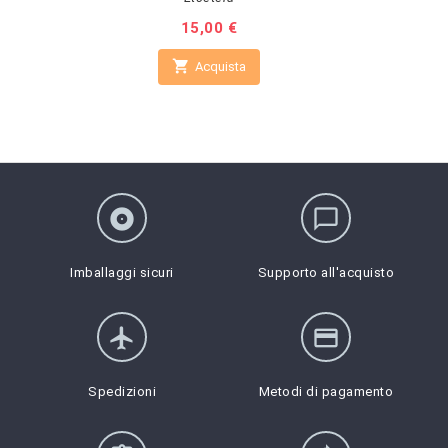
Prezzo
15,00 €

Acquista
album
chat_bubble_outline
Imballaggi sicuri
Supporto all'acquisto
flight
credit_card
Spedizioni
Metodi di pagamento