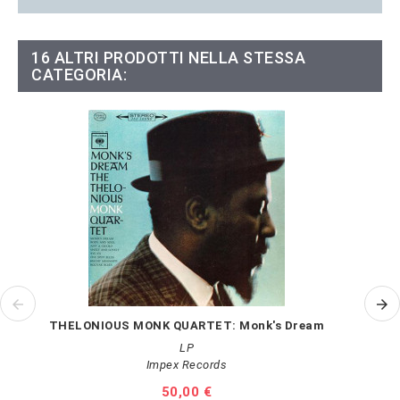
16 ALTRI PRODOTTI NELLA STESSA
CATEGORIA:
THELONIOUS MONK QUARTET: Monk's Dream
LP
Impex Records
Prezzo
50,00 €