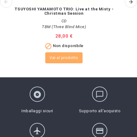
TSUYOSHI YAMAMOTO TRIO: Live at the Misty -
Christmas Session
CD
TBM (Three Blind Mice)
Prezzo
28,00 €

Non disponibile
Vai al prodotto
album
chat_bubble_outline
Imballaggi sicuri
Supporto all'acquisto
flight
credit_card