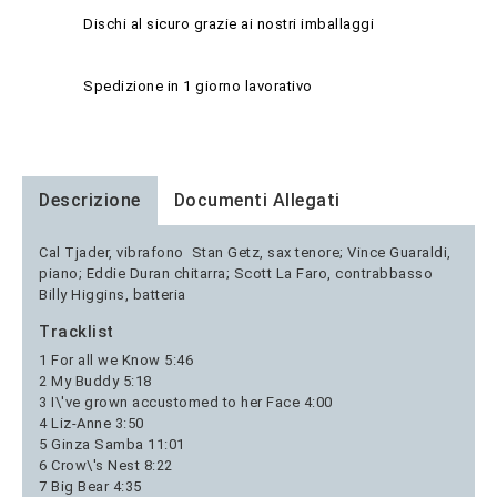
Dischi al sicuro grazie ai nostri imballaggi
Spedizione in 1 giorno lavorativo
Descrizione
Documenti Allegati
Cal Tjader, vibrafono Stan Getz, sax tenore; Vince Guaraldi,
piano; Eddie Duran chitarra; Scott La Faro, contrabbasso
Billy Higgins, batteria
Tracklist
1 For all we Know 5:46
2 My Buddy 5:18
3 I\'ve grown accustomed to her Face 4:00
4 Liz-Anne 3:50
5 Ginza Samba 11:01
6 Crow\'s Nest 8:22
7 Big Bear 4:35