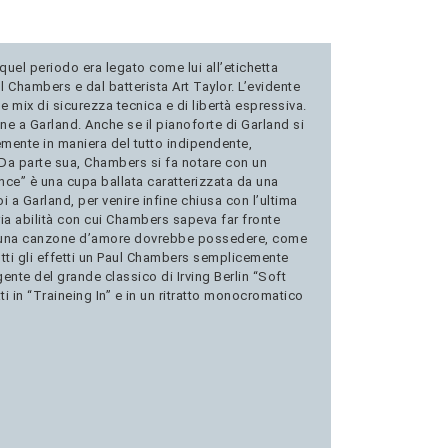
uel periodo era legato come lui all’etichetta
l Chambers e dal batterista Art Taylor. L’evidente
e mix di sicurezza tecnica e di libertà espressiva.
ane a Garland. Anche se il pianoforte di Garland si
temente in maniera del tutto indipendente,
Da parte sua, Chambers si fa notare con un
nce” è una cupa ballata caratterizzata da una
a Garland, per venire infine chiusa con l’ultima
ria abilità con cui Chambers sapeva far fronte
che una canzone d’amore dovrebbe possedere, come
utti gli effetti un Paul Chambers semplicemente
ente del grande classico di Irving Berlin “Soft
i in “Traineing In” e in un ritratto monocromatico