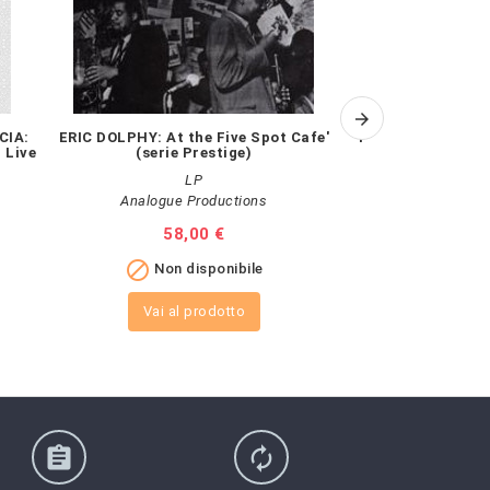
CIA:
ERIC DOLPHY: At the Five Spot Cafe'
THE FAMOUS SOU
 Live
(serie Prestige)
MIC
LP
Analogue Productions
Impex
Prezzo
58,00 €
Pr
72


Non disponibile
Non 
Vai al prodotto
Vai al
assignment
autorenew