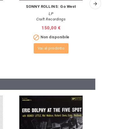
SONNY ROLLINS: Go West
SARAH MCLA
LP
Craft Recordings
Classi
Prezzo
150,00 €
Pr
70

Non disponibile

A
Vai al prodotto