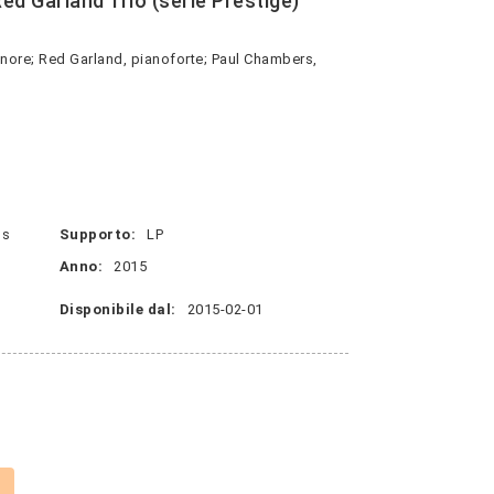
 Garland Trio (serie Prestige)
nore; Red Garland, pianoforte; Paul Chambers,
ns
Supporto:
LP
Anno:
2015
Disponibile dal:
2015-02-01