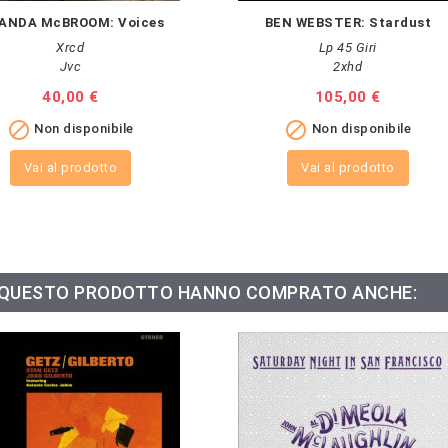
ANDA McBROOM: Voices
BEN WEBSTER: Stardust
Xrcd
Lp 45 Giri
Jvc
2xhd
Prezzo
40,00 €
Prezzo
105,00 €


Non disponibile
Non disponibile
Vai al prodotto
Vai al prodotto
O QUESTO PRODOTTO HANNO COMPRATO ANCHE: