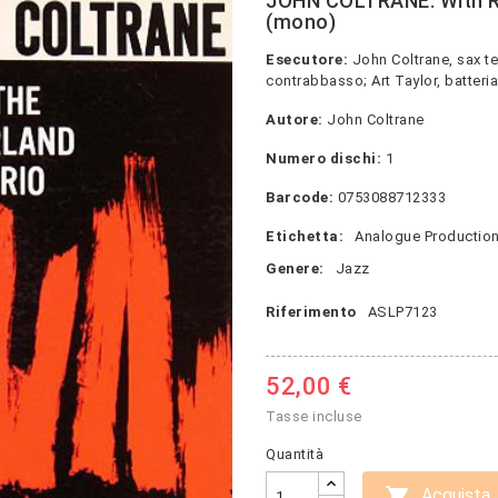
JOHN COLTRANE: With Red
(mono)
Esecutore:
John Coltrane, sax te
contrabbasso; Art Taylor, batteria
Autore:
John Coltrane
Numero dischi:
1
Barcode:
0753088712333
Etichetta:
Analogue Productio
Genere:
Jazz
Riferimento
ASLP7123
52,00 €
Tasse incluse
Quantità

Acquista