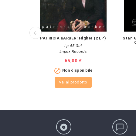
PATRICIA BARBER: Higher (2 LP)
Stan G
Lp 45 Giri
Impex Records
Prezzo
65,00 €

Non disponibile
Vai al prodotto
album
chat_bubble_outline