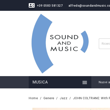
contact_phone
+39 0583 581327
alfredo@soundandmusic.c

MUSICA
Nuovi ar
Home
Genere
Jazz
JOHN COLTRANE: With Re