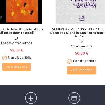
etz & Joao Gilberto: Getz/
DI MEOLA - McLAUGHLIN - DE LU
Gilberto (Remastered)
Saturday Night in San Francisco -
- 6 - 12 - 80
LP
LP
Analogue Productions
Impex Records
Prezzo
52,00 €
Prezzo
50,00 €

Non disponibile

Non disponibile
Vai al prodotto
Vai al prodotto
flight
credit_card