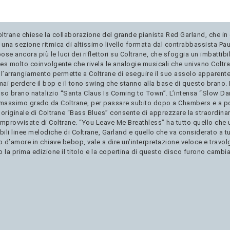
ltrane chiese la collaborazione del grande pianista Red Garland, che in q
 una sezione ritmica di altissimo livello formata dal contrabbassista Pau
e ancora più le luci dei riflettori su Coltrane, che sfoggia un imbattibil
lues molto coinvolgente che rivela le analogie musicali che univano Coltr
 dell’arrangiamento permette a Coltrane di eseguire il suo assolo apparen
i perdere il bop e il tono swing che stanno alla base di questo brano. 
so brano natalizio “Santa Claus Is Coming to Town”. L’intensa “Slow Da
 massimo grado da Coltrane, per passare subito dopo a Chambers e a poi 
 originale di Coltrane “Bass Blues” consente di apprezzare la straordina
improvvisate di Coltrane. “You Leave Me Breathless” ha tutto quello 
bili linee melodiche di Coltrane, Garland e quello che va considerato a t
d’amore in chiave bebop, vale a dire un’interpretazione veloce e travolg
a prima edizione il titolo e la copertina di questo disco furono cambiat