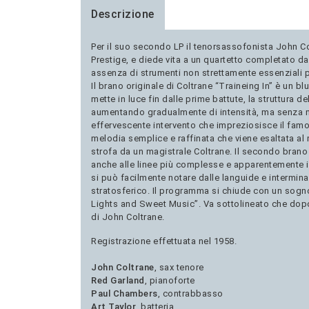
Descrizione
Per il suo secondo LP il tenorsassofonista John Co
Prestige, e diede vita a un quartetto completato da
assenza di strumenti non strettamente essenziali pos
Il brano originale di Coltrane “Traineing In” è un b
mette in luce fin dalle prime battute, la struttura
aumentando gradualmente di intensità, ma senza ma
effervescente intervento che impreziosisce il famo
melodia semplice e raffinata che viene esaltata al
strofa da un magistrale Coltrane. Il secondo brano
anche alle linee più complesse e apparentemente 
si può facilmente notare dalle languide e intermina
stratosferico. Il programma si chiude con un sogno 
Lights and Sweet Music”. Va sottolineato che dopo l
di John Coltrane.
Registrazione effettuata nel 1958.
John Coltrane
, sax tenore
Red Garland
, pianoforte
Paul Chambers
, contrabbasso
Art Taylor
, batteria