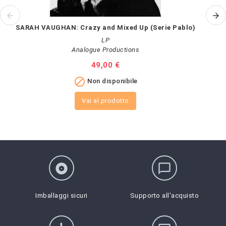
SARAH VAUGHAN: Crazy and Mixed Up (Serie Pablo)
LP
Analogue Productions
Prezzo
49,00 €

Non disponibile
Vai al prodotto
album
chat_bubble_outline
Imballaggi sicuri
Supporto all'acquisto