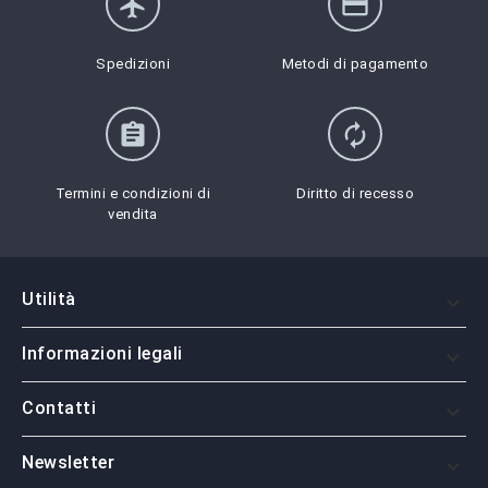
flight
credit_card
Spedizioni
Metodi di pagamento
assignment
autorenew
Termini e condizioni di
Diritto di recesso
vendita
Utilità

Informazioni legali

Contatti

Newsletter
