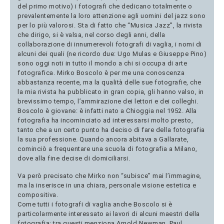
del primo motivo) i fotografi che dedicano totalmente o
prevalentemente la loro attenzione agli uomini del jazz sono
per lo più valorosi. Sta di fatto che “Musica Jazz”, la rivista
che dirigo, si è valsa, nel corso degli anni, della
collaborazione di innumerevoli fotografi di vaglia, i nomi di
alcuni dei quali (ne ricordo due: Ugo Mulas e Giuseppe Pino)
sono oggi noti in tutto il mondo a chi si occupa di arte
fotografica. Mirko Boscolo è per me una conoscenza
abbastanza recente, ma la qualità delle sue fotografie, che
la mia rivista ha pubblicato in gran copia, gli hanno valso, in
brevissimo tempo, l’ammirazione dei lettori e dei colleghi.
Boscolo è giovane: è infatti nato a Chioggia nel 1952. Alla
fotografia ha incominciato ad interessarsi molto presto,
tanto che a un certo punto ha deciso di fare della fotografia
la sua professione. Quando ancora abitava a Gallarate,
cominciò a frequentare una scuola di fotografia a Milano,
dove alla fine decise di domiciliarsi.
Va però precisato che Mirko non “subisce” mai l’immagine,
ma la inserisce in una chiara, personale visione estetica e
compositiva.
Come tutti i fotografi di vaglia anche Boscolo si è
particolarmente interessato ai lavori di alcuni maestri della
fotografia: tra questi menziona Arnold Newman, Paul