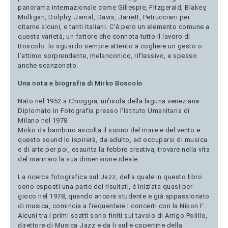
panorama internazionale come Gillespie, Fitzgerald, Blakey,
Mulligan, Dolphy, Jamal, Davis, Jarrett, Petrucciani per
citarne alcuni, e tanti italiani. C’è pero un elemento comune a
questa varietà, un fattore che connota tutto il lavoro di
Boscolo: lo sguardo sempre attento a cogliere un gesto o
l’attimo sorprendente, melanconico, riflessivo, e spesso
anche scanzonato.
Una nota e biografia di Mirko Boscolo
Nato nel 1952 a Chioggia, un’isola della laguna veneziana.
Diplomato in Fotografia presso l’Istituto Umanitaria di
Milano nel 1978
Mirko da bambino ascolta il suono del mare e del vento e
questo sound lo ispirerà, da adulto, ad occuparsi di musica
e di arte per poi, esaurita la febbre creativa, trovare nella vita
del marinaio la sua dimensione ideale.
La ricerca fotografica sul Jazz, della quale in questo libro
sono esposti una parte dei risultati, è iniziata quasi per
gioco nel 1978, quando ancora studente e già appassionato
di musica, comincia a frequentare i concerti con la Nikon F.
Alcuni tra i primi scatti sono finiti sul tavolo di Arrigo Polillo,
direttore di Musica Jazz e da li sulle copertine della