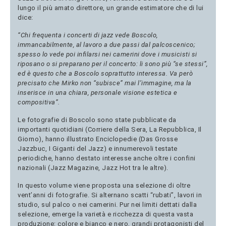
lungo il più amato direttore, un grande estimatore che di lui
dice:
“Chi frequenta i concerti di jazz vede Boscolo,
immancabilmente, al lavoro a due passi dal palcoscenico;
spesso lo vede poi infilarsi nei camerini dove i musicisti si
riposano o si preparano per il concerto: li sono più “se stessi”,
ed è questo che a Boscolo soprattutto interessa. Va però
precisato che Mirko non “subisce” mai l’immagine, ma la
inserisce in una chiara, personale visione estetica e
compositiva”.
Le fotografie di Boscolo sono state pubblicate da
importanti quotidiani (Corriere della Sera, La Repubblica, Il
Giorno), hanno illustrato Enciclopedie (Das Grosse
Jazzbuc, I Giganti del Jazz) e innumerevoli testate
periodiche, hanno destato interesse anche oltre i confini
nazionali (Jazz Magazine, Jazz Hot tra le altre).
In questo volume viene proposta una selezione di oltre
vent’anni di fotografie. Si alternano scatti “rubati”, lavori in
studio, sul palco o nei camerini. Pur nei limiti dettati dalla
selezione, emerge la varietà e ricchezza di questa vasta
produzione: colore e bianco e nero, grandi protagonisti del