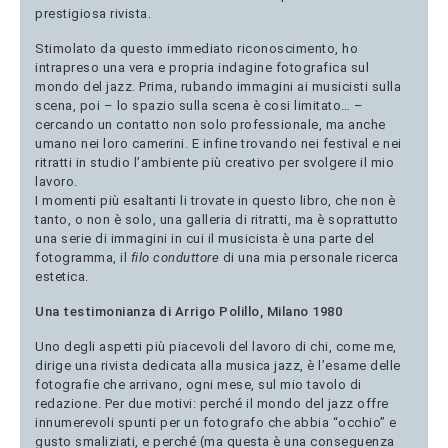
prestigiosa rivista.
Stimolato da questo immediato riconoscimento, ho
intrapreso una vera e propria indagine fotografica sul
mondo del jazz. Prima, rubando immagini ai musicisti sulla
scena, poi – lo spazio sulla scena è cosi limitato… –
cercando un contatto non solo professionale, ma anche
umano nei loro camerini. E infine trovando nei festival e nei
ritratti in studio l’ambiente più creativo per svolgere il mio
lavoro.
I momenti più esaltanti li trovate in questo libro, che non è
tanto, o non è solo, una galleria di ritratti, ma è soprattutto
una serie di immagini in cui il musicista è una parte del
fotogramma, il
filo conduttore
di una mia personale ricerca
estetica.
Una testimonianza di Arrigo Polillo, Milano 1980
Uno degli aspetti più piacevoli del lavoro di chi, come me,
dirige una rivista dedicata alla musica jazz, è l’esame delle
fotografie che arrivano, ogni mese, sul mio tavolo di
redazione. Per due motivi: perché il mondo del jazz offre
innumerevoli spunti per un fotografo che abbia “occhio” e
gusto smaliziati, e perché (ma questa è una conseguenza