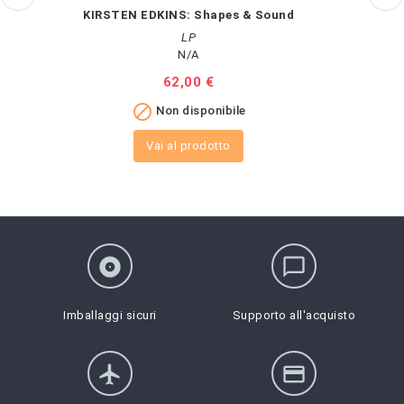
KIRSTEN EDKINS: Shapes & Sound
LP
N/A
Prezzo
62,00 €

Non disponibile
Vai al prodotto
album
chat_bubble_outline
Imballaggi sicuri
Supporto all'acquisto
flight
credit_card