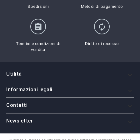
Spedizioni
Metodi di pagamento
assignment
autorenew
Termini e condizioni di
Diritto di recesso
vendita
Utilità

Informazioni legali

Contatti

Newsletter

Le immagini presenti nel sito sono registrate e sottoposte a Copyright © Sound and