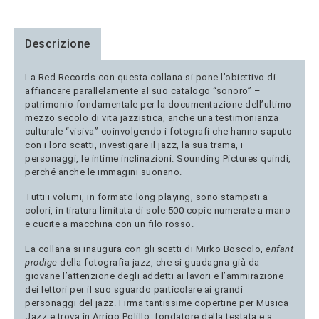
Descrizione
La Red Records con questa collana si pone l’obiettivo di
affiancare parallelamente al suo catalogo “sonoro” –
patrimonio fondamentale per la documentazione dell’ultimo
mezzo secolo di vita jazzistica, anche una testimonianza
culturale “visiva” coinvolgendo i fotografi che hanno saputo
con i loro scatti, investigare il jazz, la sua trama, i
personaggi, le intime inclinazioni. Sounding Pictures quindi,
perché anche le immagini suonano.
Tutti i volumi, in formato long playing, sono stampati a
colori, in tiratura limitata di sole 500 copie numerate a mano
e cucite a macchina con un filo rosso.
La collana si inaugura con gli scatti di Mirko Boscolo,
enfant
prodige
della fotografia jazz, che si guadagna già da
giovane l’attenzione degli addetti ai lavori e l’ammirazione
dei lettori per il suo sguardo particolare ai grandi
personaggi del jazz. Firma tantissime copertine per Musica
Jazz e trova in Arrigo Polillo, fondatore della testata e a