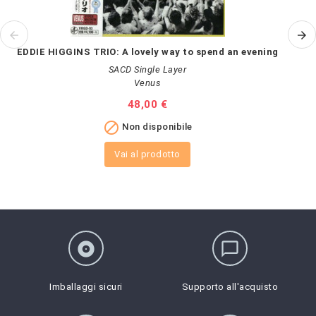
EDDIE HIGGINS TRIO: A lovely way to spend an evening
SACD Single Layer
Venus
Prezzo
48,00 €

Non disponibile
Vai al prodotto
album
chat_bubble_outline
Imballaggi sicuri
Supporto all'acquisto