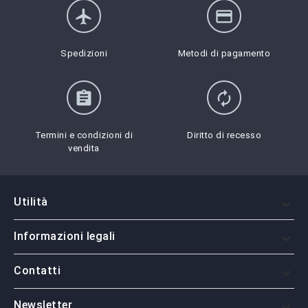
flight
credit_card
Spedizioni
Metodi di pagamento
assignment
autorenew
Termini e condizioni di
Diritto di recesso
vendita
Utilità

Informazioni legali

Contatti

Newsletter
