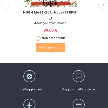
HUGH MASEKELA: Hope (33 RPM)
LP
Analogue Productions
Prezzo
80,00 €

Non disponibile
Vai al prodotto
album
chat_bubble_outline
Imballaggi sicuri
Supporto all'acquisto
flight
credit_card