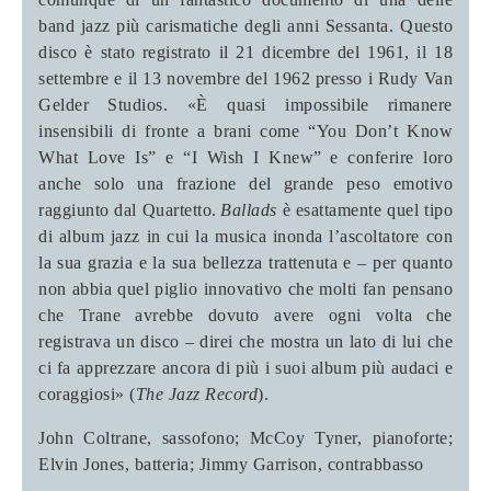
band jazz più carismatiche degli anni Sessanta. Questo
disco è stato registrato il 21 dicembre del 1961, il 18
settembre e il 13 novembre del 1962 presso i Rudy Van
Gelder Studios. «È quasi impossibile rimanere
insensibili di fronte a brani come “You Don’t Know
What Love Is” e “I Wish I Knew”
e conferire loro
anche solo una frazione del grande peso emotivo
raggiunto dal Quartetto.
Ballads
è esattamente quel tipo
di album jazz in cui la musica inonda l’ascoltatore con
la sua grazia e la sua bellezza trattenuta e – per quanto
non abbia quel piglio innovativo che molti fan pensano
che Trane avrebbe dovuto avere ogni volta che
registrava un disco – direi che mostra un lato di lui che
ci fa apprezzare ancora di più i suoi album più audaci e
coraggiosi» (
The Jazz Record
).
John Coltrane, sassofono; McCoy Tyner, pianoforte;
Elvin Jones, batteria; Jimmy Garrison, contrabbasso