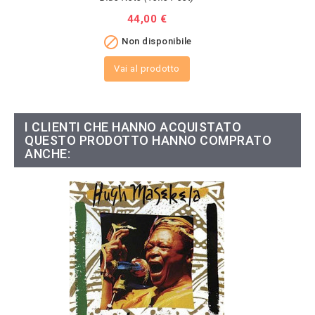
Prezzo
44,00 €

Non disponibile
Vai al prodotto
I CLIENTI CHE HANNO ACQUISTATO
QUESTO PRODOTTO HANNO COMPRATO
ANCHE: