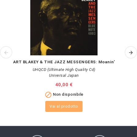
ART BLAKEY & THE JAZZ MESSENGERS: Moanin'
UHQCD (Ultimate High Quality Cd)
Universal Japan
Prezzo
40,00 €

Non disponibile
Vai al prodotto