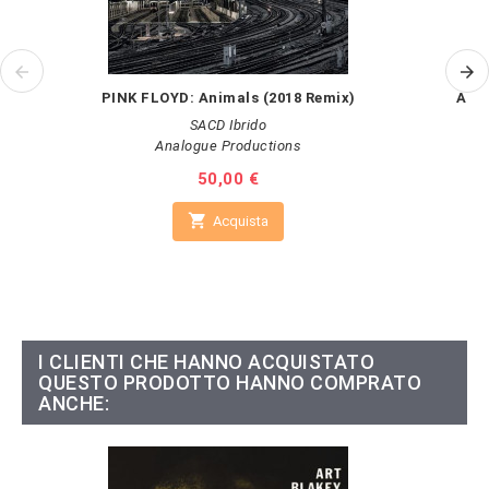
PINK FLOYD: Animals (2018 Remix)
AA.V
SACD Ibrido
Analogue Productions
Prezzo
50,00 €

Acquista
I CLIENTI CHE HANNO ACQUISTATO
QUESTO PRODOTTO HANNO COMPRATO
ANCHE: