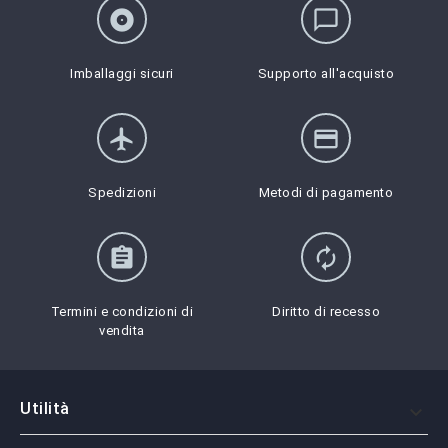
album
chat_bubble_outline
Imballaggi sicuri
Supporto all'acquisto
flight
credit_card
Spedizioni
Metodi di pagamento
assignment
autorenew
Termini e condizioni di
Diritto di recesso
vendita
Utilità
