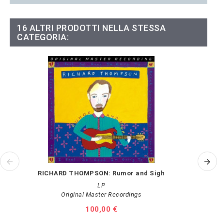
16 ALTRI PRODOTTI NELLA STESSA
CATEGORIA:
RICHARD THOMPSON: Rumor and Sigh
LP
Original Master Recordings
Prezzo
100,00 €