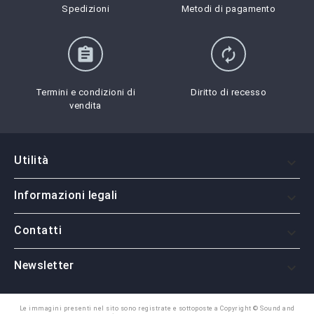
Spedizioni
Metodi di pagamento
assignment
autorenew
Termini e condizioni di
Diritto di recesso
vendita
Utilità

Informazioni legali

Contatti

Newsletter

Le immagini presenti nel sito sono registrate e sottoposte a Copyright © Sound and