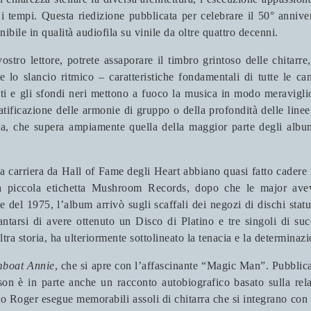
 i tempi. Questa riedizione pubblicata per celebrare il 50° anniv
nibile in qualità audiofila su vinile da oltre quattro decenni.
tro lettore, potrete assaporare il timbro grintoso delle chitarre,
 lo slancio ritmico – caratteristiche fondamentali di tutte le can
nti e gli sfondi neri mettono a fuoco la musica in modo meraviglio
ratificazione delle armonie di gruppo o della profondità delle line
, che supera ampiamente quella della maggior parte degli album
la carriera da Hall of Fame degli Heart abbiano quasi fatto cadere
la piccola etichetta Mushroom Records, dopo che le major ave
 del 1975, l’album arrivò sugli scaffali dei negozi di dischi statu
tarsi di avere ottenuto un Disco di Platino e tre singoli di su
a storia, ha ulteriormente sottolineato la tenacia e la determinazi
boat Annie
, che si apre con l’affascinante “Magic Man”. Pubblic
ilson è in parte anche un racconto autobiografico basato sulla r
o Roger esegue memorabili assoli di chitarra che si integrano con 