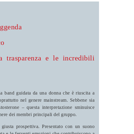
leggenda
co
 trasparenza e le incredibili
una band guidata da una donna che è riuscita a
soprattutto nel genere mainstream. Sebbene sia
tosterone – questa interpretazione sminuisce
genere dei membri principali del gruppo.
a giusta prospettiva. Presentato con un suono
nata e le ferventi emozioni che contribuiscono a