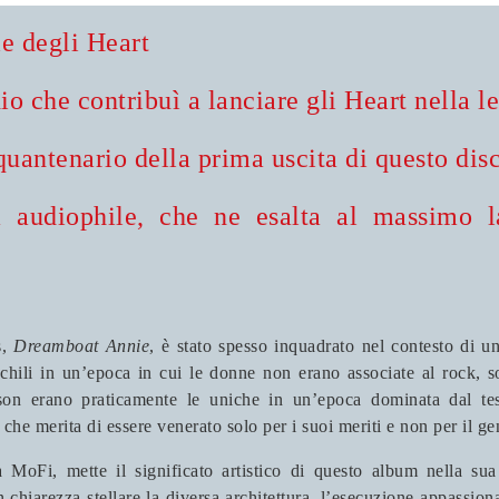
e degli Heart
io che contribuì a lanciare gli Heart nella 
quantenario della prima uscita di questo dis
a audiophile, che ne esalta al massimo la
s,
Dreamboat Annie
, è stato spesso inquadrato nel contesto di 
chili in un’epoca in cui le donne non erano associate al rock, 
on erano praticamente le uniche in un’epoca dominata dal tes
um che merita di essere venerato solo per i suoi meriti e non per il 
la MoFi, mette il significato artistico di questo album nella su
n chiarezza stellare la diversa architettura, l’esecuzione appassio