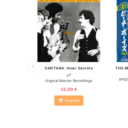
SANTANA: Inner Secrets
THE BE
LP
UHQCD
Original Master Recordings
Prezzo
52,00 €

Acquista