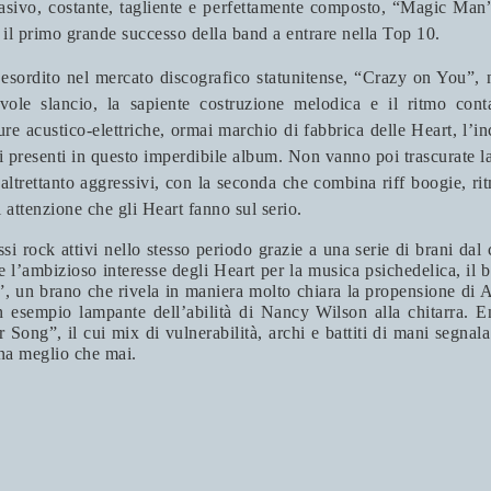
asivo, costante, tagliente e perfettamente composto, “Magic Man” 
 il primo grande successo della band a entrare nella Top 10.
sordito nel mercato discografico statunitense, “Crazy on You”, non
vole slancio, la sapiente costruzione melodica e il ritmo co
re acustico-elettriche, ormai marchio di fabbrica delle Heart, l’in
i presenti in questo imperdibile album. Non vanno poi trascurate l
trettanto aggressivi, con la seconda che combina riff boogie, r
 attenzione che gli Heart fanno sul serio.
si rock attivi nello stesso periodo grazie a una serie di brani da
e l’ambizioso interesse degli Heart per la musica psichedelica, il bl
, un brano che rivela in maniera molto chiara la propensione di A
 esempio lampante dell’abilità di Nancy Wilson alla chitarra. E
ong”, il cui mix di vulnerabilità, archi e battiti di mani segnala
ona meglio che mai.