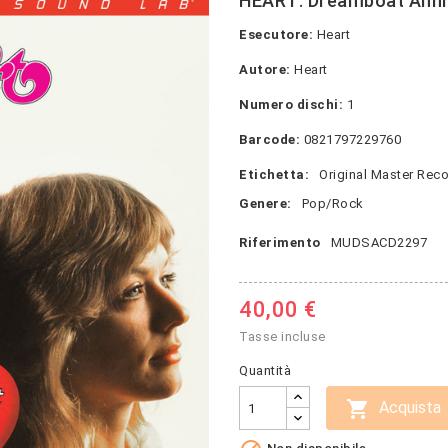
HEART: Dreamboat Anni
Esecutore:
Heart
Autore:
Heart
Numero dischi:
1
Barcode:
0821797229760
Etichetta:
Original Master Rec
Genere:
Pop/Rock
Riferimento
MUDSACD2297
40,00 €
Tasse incluse
Quantità

Acquista