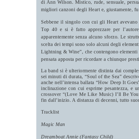
di Ann Wilson. Mistico, rude, sensuale, persu
migliori canzoni degli Heart e, giustamente, fu
Sebbene il singolo con cui gli Heart avevano e
Top 40 e si è fatto apprezzare per l’autore
apparentemente senza alcuno sforzo. Le struttu
scelta dei tempi sono solo alcuni degli element
Lightning & Wine”, che contengono elementi al
pensata apposta per ricordare a chiunque presti
La band si è ulteriormente distinta dai comples
sei minuti di durata, “Soul of the Sea” descriv
anche nell’intensa ballata “How Deep It Goes”
inclinazione con cui esprime pesantezza, e un
crossover “(Love Me Like Music) I’ll Be Your S
fin dall’inizio. A distanza di decenni, tutto su
Tracklist
Magic Man
Dreamboat Annie (Fantasy Child)