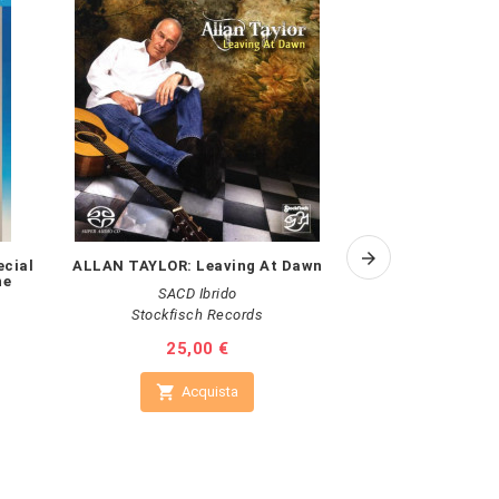
cial
ALLAN TAYLOR: Leaving At Dawn
EAGLES:
ne
SACD Ibrido
SACD
Stockfisch Records
Original Ma
Prezzo
25,00 €
Pr
40


Acquista
A