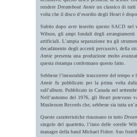
rendere
Dreamboat Annie
un classico di tutti
volta che il disco d’esordio degli Heart è dispo
Subito dopo aver inserito questo SACD nel vos
Wilson, gli ampi fondali degli arrangiamenti e
artificiali. L’ampia separazione tra gli strume
decadimento degli accenti percussivi, della st
Annie
presenta una produzione molto avanzata
questa ristampa confermano questo fatto.
Sebbene l’inesorabile trascorrere del tempo e 
Annie
fu pubblicato per la prima volta dal
sull’album. Pubblicato in Canada nel settembre
Nell’autunno del 1976, gli Heart potevano van
Mushroom Records che, sebbene sia tutta un’altr
Queste caratteristiche risuonano in tutto
Dream
singolo del quartetto, l’inno delle sorelle W
manager della band Michael Fisher. Suo fratell