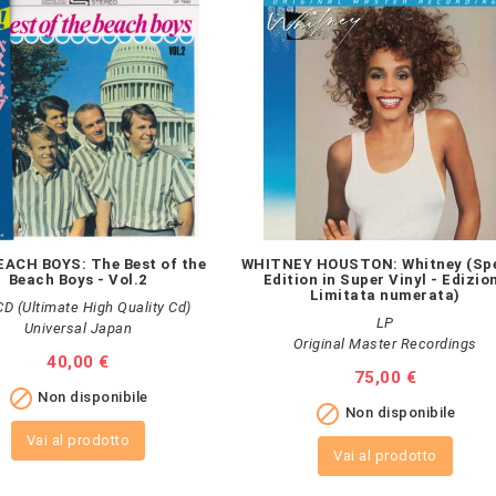
ACH BOYS: The Best of the
WHITNEY HOUSTON: Whitney (Spe
Beach Boys - Vol.2
Edition in Super Vinyl - Edizio
Limitata numerata)
 (Ultimate High Quality Cd)
LP
Universal Japan
Original Master Recordings
Prezzo
40,00 €
Prezzo
75,00 €

Non disponibile

Non disponibile
Vai al prodotto
Vai al prodotto