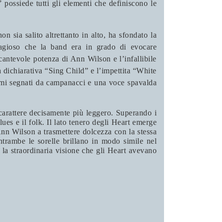
possiede tutti gli elementi che definiscono le
 sia salito altrettanto in alto, ha sfondato la
ntagioso che la band era in grado di evocare
cantevole potenza di Ann Wilson e l’infallibile
a dichiarativa “Sing Child” e l’impettita “White
itmi segnati da campanacci e una voce spavalda
l carattere decisamente più leggero. Superando i
ues e il folk. Il lato tenero degli Heart emerge
nn Wilson a trasmettere dolcezza con la stessa
ntrambe le sorelle brillano in modo simile nel
 la straordinaria visione che gli Heart avevano