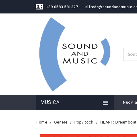
contact_phone
+39 0583 581327
alfredo@soundandmusic.c

MUSICA
Nuovi ar
Home
Genere
Pop/Rock
HEART: Dreamboat