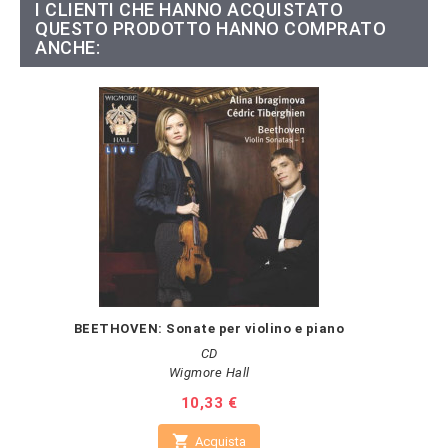
I CLIENTI CHE HANNO ACQUISTATO
QUESTO PRODOTTO HANNO COMPRATO
ANCHE:
BEETHOVEN: Sonate per violino e piano
CD
Wigmore Hall
Prezzo
10,33 €

Acquista