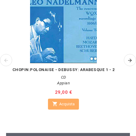
CHOPIN:POLONAISE - DEBUSSY: ARABESQUE 1 - 2
CD
Appian
Prezzo
29,00 €

Acquista