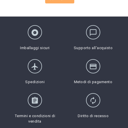
album
chat_bubble_outline
Imballaggi sicuri
Supporto all'acquisto
flight
credit_card
Spedizioni
Metodi di pagamento
assignment
autorenew
Termini e condizioni di
Diritto di recesso
vendita