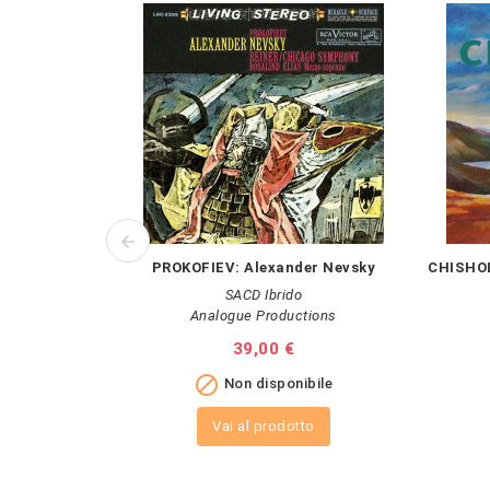
PROKOFIEV: Alexander Nevsky
CHISHOL
SACD Ibrido
Analogue Productions
Prezzo
39,00 €

Non disponibile
Vai al prodotto