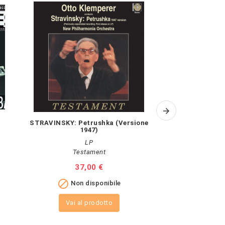
STRAVINSKY: Petrushka (Versione
SAINT - SAENS
1947)
Carne
LP
Testament
Hyp
Prezzo
37,00 €
Pr
17

Non disponibile

A
Vai al prodotto