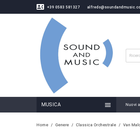
contact_phone
+39 0583 581327
alfredo@soundandmusic.c

MUSICA
Nuovi ar
Home
Genere
Classica Orchestrale
Van Mald