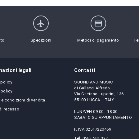
flight
credit_card
sto
Spedizioni
Metodi di pagamento
Te
mazioni legali
Contatti
 policy
SOUND AND MUSIC
di Gallacci Alfredo
 policy
Via Gaetano Luporini, 136
55100 LUCCA - ITALY
 e condizioni di vendita
 di recesso
LUN/VEN 09:00 - 18:30
SABATO SU APPUNTAMENTO
P. IVA 02517220469
Tel. 0583 581 327