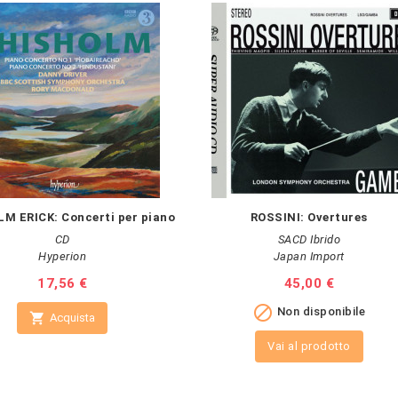
M ERICK: Concerti per piano
ROSSINI: Overtures
CD
SACD Ibrido
Hyperion
Japan Import
Prezzo
17,56 €
Prezzo
45,00 €

Non disponibile

Acquista
Vai al prodotto