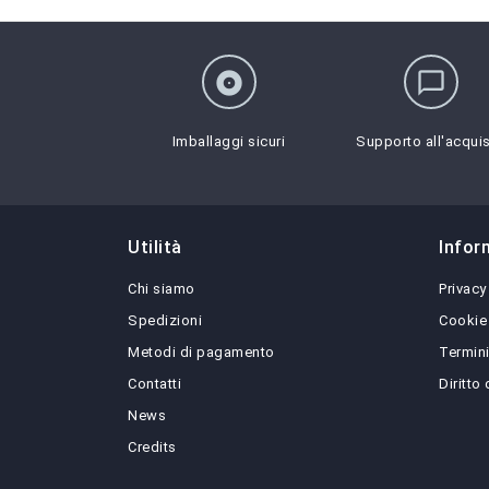
album
chat_bubble_outline
Imballaggi sicuri
Supporto all'acqui
Utilità
Infor
Chi siamo
Privacy
Spedizioni
Cookie
Metodi di pagamento
Termini
Contatti
Diritto
News
Credits