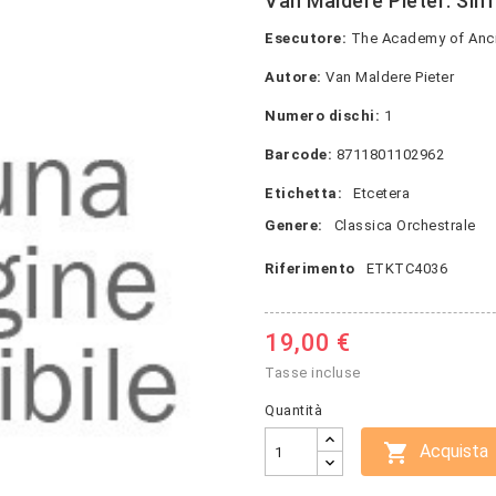
Van Maldere Pieter: Sin
Esecutore:
The Academy of Ancie
Autore:
Van Maldere Pieter
Numero dischi:
1
Barcode:
8711801102962
Etichetta:
Etcetera
Genere:
Classica Orchestrale
Riferimento
ETKTC4036
19,00 €
Tasse incluse
Quantità

Acquista